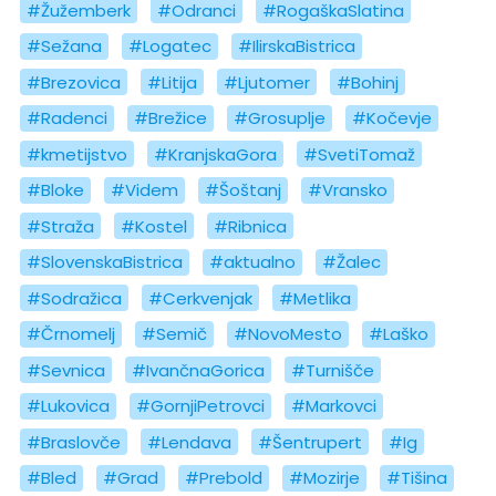
#Žužemberk
#Odranci
#RogaškaSlatina
#Sežana
#Logatec
#IlirskaBistrica
#Brezovica
#Litija
#Ljutomer
#Bohinj
#Radenci
#Brežice
#Grosuplje
#Kočevje
#kmetijstvo
#KranjskaGora
#SvetiTomaž
#Bloke
#Videm
#Šoštanj
#Vransko
#Straža
#Kostel
#Ribnica
#SlovenskaBistrica
#aktualno
#Žalec
#Sodražica
#Cerkvenjak
#Metlika
#Črnomelj
#Semič
#NovoMesto
#Laško
#Sevnica
#IvančnaGorica
#Turnišče
#Lukovica
#GornjiPetrovci
#Markovci
#Braslovče
#Lendava
#Šentrupert
#Ig
#Bled
#Grad
#Prebold
#Mozirje
#Tišina