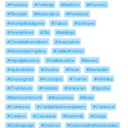
#Pesnica
#Trebnje
#Beltinci
#Puconci
#Škocjan
#Radovljica
#Preddvor
#GornjaRadgona
#Tabor
#Solčava
#GornjiGrad
#Žiri
#Mislinja
#ČrnaNaKoroškem
#SvetaAna
#MoravskeToplice
#VelikaPolana
#HrpeljeKozina
#VelikeLašče
#Bovec
#Ajdovščina
#Divača
#Piran
#Benedikt
#Dravograd
#Postojna
#Tolmin
#Vrhnika
#Črenšovci
#Polzela
#Ankaran
#Apače
#BistricaObSotli
#Borovnica
#Brda
#Cankova
#CerkljeNaGorenjskem
#Cerknica
#Cerkno
#Cirkulane
#Destrnik
#Dobje
#Dobrepolje
#Dobrna
#DobrovaPolhovGradec