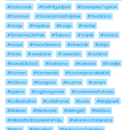
#Dobrovnik
#DolPriLjubljani
#DolenjskeToplice
#Dornava
#GorenjaVasPoljane
#Gorišnica
#Gorje
#Hajdina
#Kozje
#Veržej
#ŠmartnoObPaki
#Šalovci
#Vojnik
#Hodoš
#Horjul
#HočeSlivnica
#Hrastnik
#Idrija
#Izola
#Jesenice
#Jezersko
#Juršinci
#KanalObSoči
#Kidričevo
#Kobarid
#Kobilje
#Komen
#Komenda
#KostanjevicaNaKrki
#Križevci
#Kungota
#Kuzma
#Lenart
#Ljubno
#LogDragomer
#LovrencNaPohorju
#LoškaDolina
#LoškiPotok
#Luče
#Majšperk
#Makole
#Medvode
#Mengeš
#Mežica
#MiklavžNaDravskemPolju
#MirenKostanjevica
#Mirna
#MirnaPeč
#MokronogTrebelno