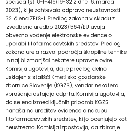
sodišča (št. U-I-416/19-32 z dne 16. marca
2023), ki je zahtevalo odpravo neustavnosti
32. člena ZFfS-1. Predlog zakona v skladu z
Izvedbeno uredbo 2023/564/EU uvaja
obvezno vodenje elektronske evidence o
uporabi fitofarmacevtskih sredstev. Predlog
zakona ureja razvoj področja škropilne tehnike
in naj bi zmanjšal nekatere upravne ovire.
Komisija ugotavlja, da je predlog delno
usklajen s stališči Kmetijsko gozdarske
zbornice Slovenije (KGZS), vendar nekatera
vprašanja ostajajo odprta. Komisija ugotavlja,
da se ena izmed ključnih pripomb KGZS
nanaša na ureditev evidence o nakupu
fitofarmacevtskih sredstev, ki jo ocenjujejo kot
neustrezno. Komisija izpostavlja, da zbiranje