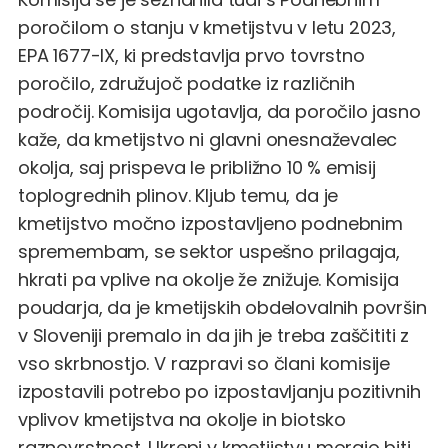
poročilom o stanju v kmetijstvu v letu 2023,
EPA 1677-IX, ki predstavlja prvo tovrstno
poročilo, združujoč podatke iz različnih
področij. Komisija ugotavlja, da poročilo jasno
kaže, da kmetijstvo ni glavni onesnaževalec
okolja, saj prispeva le približno 10 % emisij
toplogrednih plinov. Kljub temu, da je
kmetijstvo močno izpostavljeno podnebnim
spremembam, se sektor uspešno prilagaja,
hkrati pa vplive na okolje že znižuje. Komisija
poudarja, da je kmetijskih obdelovalnih površin
v Sloveniji premalo in da jih je treba zaščititi z
vso skrbnostjo. V razpravi so člani komisije
izpostavili potrebo po izpostavljanju pozitivnih
vplivov kmetijstva na okolje in biotsko
raznovrstnost. Ukrepi v kmetijstvu morajo biti