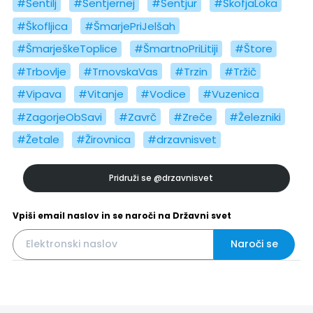
#Šentilj
#Šentjernej
#Šentjur
#ŠkofjaLoka
#Škofljica
#ŠmarjePriJelšah
#ŠmarješkeToplice
#ŠmartnoPriLitiji
#Štore
#Trbovlje
#TrnovskaVas
#Trzin
#Tržič
#Vipava
#Vitanje
#Vodice
#Vuzenica
#ZagorjeObSavi
#Zavrč
#Zreče
#Železniki
#Žetale
#Žirovnica
#drzavnisvet
Pridruži se
@drzavnisvet
Vpiši email naslov in se naroči na Državni svet
Naroči se