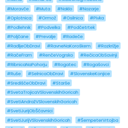
#Moravče
#Muta
#Naklo
#Nazarje
#Oplotnica
#Ormož
#Osilnica
#Pivka
#Podlehnik
#Podvelka
#Podčetrtek
#Poljčane
#Prevalje
#Radeče
#RadljeObDravi
#RavneNaKoroškem
#Razkrižje
#RačeFram
#RenčeVogrsko
#RečicaObSavinji
#RibnicaNaPohorju
#Rogatec
#Rogašovci
#Ruše
#SelnicaObDravi
#SlovenskeKonjice
#SrediščeObDravi
#Starše
#SvetaTrojicaVSlovenskihGoricah
#SvetiAndražVSlovenskihGoricah
#SvetiJurijObŠčavnici
#SvetiJurijVSlovenskihGoricah
#ŠempeterVrtojba