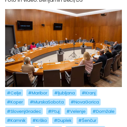
#Celje
#Maribor
#ljubljana
#Kranj
#Koper
#MurskaSobota
#NovaGorica
#SlovenjGradec
#Ptuj
#Velenje
#Domžale
#Kamnik
#Krško
#Duplek
#Šenčur