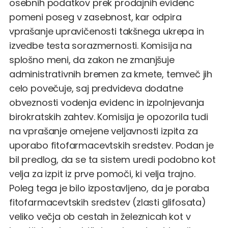
osebnih podatkov prek prodajnih evidenc
pomeni poseg v zasebnost, kar odpira
vprašanje upravičenosti takšnega ukrepa in
izvedbe testa sorazmernosti. Komisija na
splošno meni, da zakon ne zmanjšuje
administrativnih bremen za kmete, temveč jih
celo povečuje, saj predvideva dodatne
obveznosti vodenja evidenc in izpolnjevanja
birokratskih zahtev. Komisija je opozorila tudi
na vprašanje omejene veljavnosti izpita za
uporabo fitofarmacevtskih sredstev. Podan je
bil predlog, da se ta sistem uredi podobno kot
velja za izpit iz prve pomoči, ki velja trajno.
Poleg tega je bilo izpostavljeno, da je poraba
fitofarmacevtskih sredstev (zlasti glifosata)
veliko večja ob cestah in železnicah kot v