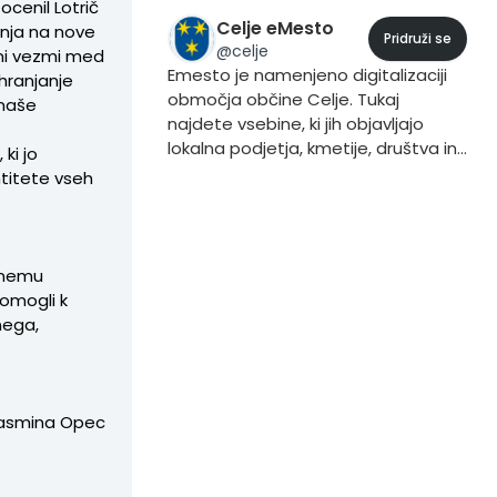
ocenil Lotrič
Celje eMesto
anja na nove
Pridruži se
@
celje
imi vezmi med
Emesto je namenjeno digitalizaciji
hranjanje
območja občine Celje. Tukaj
 naše
najdete vsebine, ki jih objavljajo
lokalna podjetja, kmetije, društva in
ki jo
prebivalci. Če želite vsebino dodati
ntitete vseh
to storite iz svojega profila, tako da
pri objavljanju vsebine dodate trend
#Celje.
ičnemu
pomogli k
nega,
 Jasmina Opec