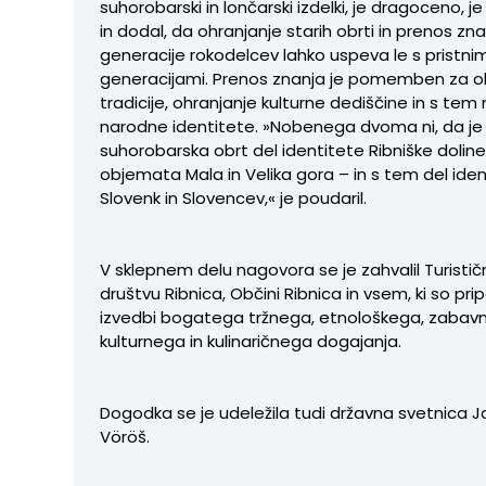
suhorobarski in lončarski izdelki, je dragoceno, je 
in dodal, da ohranjanje starih obrti in prenos zn
generacije rokodelcev lahko uspeva le s pristn
generacijami. Prenos znanja je pomemben za o
tradicije, ohranjanje kulturne dediščine in s tem
narodne identitete. »Nobenega dvoma ni, da je
suhorobarska obrt del identitete Ribniške doline, 
objemata Mala in Velika gora – in s tem del ide
Slovenk in Slovencev,« je poudaril.
V sklepnem delu nagovora se je zahvalil Turist
društvu Ribnica, Občini Ribnica in vsem, ki so pri
izvedbi bogatega tržnega, etnološkega, zabav
kulturnega in kulinaričnega dogajanja.
Dogodka se je udeležila tudi državna svetnica
Vöröš.