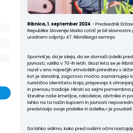
Ribnica, 1. september 2024
- Predsednik Drža
Republike Slovenije Marko Lotrič je bil slavnostni
uradnem odprtju 47. Ribniškega semnja.
Spomnil je, da je ideja, da se domači izdelki preds
javnosti, vzklila v 70-ih letih. Skozi leta se je Rib
razvil v eno največjih etnoloških prireditev v drža
kot je današnji, zagotovo močno zaznamujejo l
turistično identiteto kraja, prispevajo k ohranjan
in prenosu tradicije. Hkrati so sejmi pomembna
številne naše kmetijce, rokodelce, obrtnike in pod
lahko na ta način kupcem in javnosti neposred
predstavijo svoje pridelke in izdelke,« je poudaril.
Da lahko vidimo, kako pred našimi očmi nastajaj