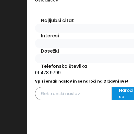
Najljubši citat
Interesi
Dosežki
Telefonska številka
01 478 9799
Vpiši email naslov in se naroči na Državni svet
Naroči
se