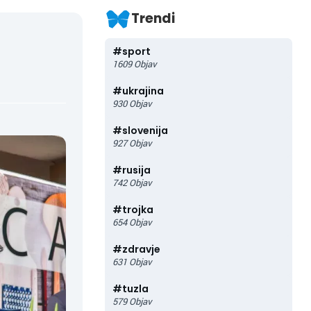
Trendi
#
sport
1609
Objav
#
ukrajina
930
Objav
#
slovenija
927
Objav
#
rusija
742
Objav
#
trojka
654
Objav
#
zdravje
631
Objav
#
tuzla
579
Objav