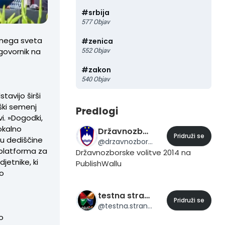
#
srbija
577
Objav
vnega sveta
#
zenica
552
Objav
 govornik na
#
zakon
540
Objav
tavijo širši
niški semenj
Predlogi
vi. »Dogodki,
okalno
Državnozborske volitve 2014
Pridruži se
ju dediščine
@
drzavnozborske.volitve.2014
 platforma za
Državnozborske volitve 2014 na
jetnike, ki
PublishWallu
no
testna stran 24
Pridruži se
@
testna.stran.24
o