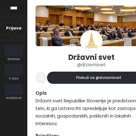
Prijava
Državni svet
Domov
@drzavnisvet
Pridruži se
@drzavnisvet
V živo
Opis
Košarica
Državni svet Republike Slovenije je predstavn
telo, ki ga Ustava RS opredeljuje kot zastop
socialnih, gospodarskih, poklicnih in lokalnih
interesov.
8
sledilcev