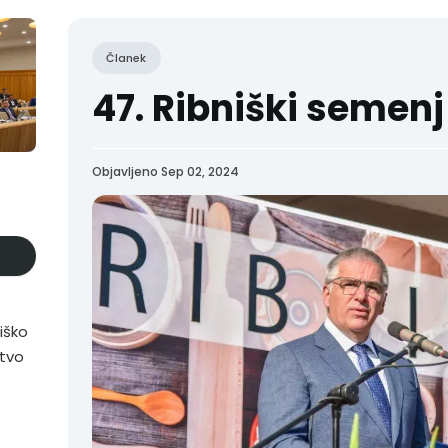
Članek
47. Ribniški semenj
Objavljeno Sep 02, 2024
iško
stvo