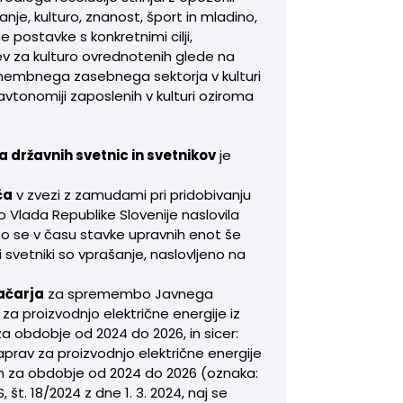
nje, kulturo, znanost, šport in mladino,
 postavke s konkretnimi cilji,
tev za kulturo ovrednotenih glede na
pomembnega zasebnega sektorja v kulturi
tonomiji zaposlenih v kulturi oziroma
 državnih svetnic in svetnikov
je
ča
v zvezi z zamudami pri pridobivanju
bo Vlada Republike Slovenije naslovila
 so se v času stavke upravnih enot še
i svetniki so vprašanje, naslovljeno na
ačarja
za spremembo Javnega
za proizvodnjo električne energije iz
za obdobje od 2024 do 2026, in sicer:
naprav za proizvodnjo električne energije
čih za obdobje od 2024 do 2026 (oznaka:
št. 18/2024 z dne 1. 3. 2024, naj se