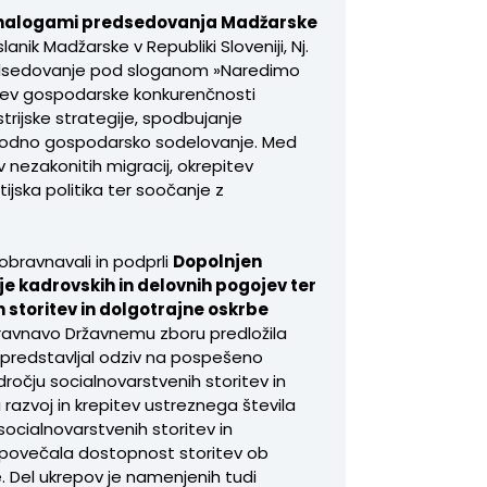
 nalogami predsedovanja Madžarske
oslanik Madžarske v Republiki Sloveniji, Nj.
edsedovanje pod sloganom »Naredimo
itev gospodarske konkurenčnosti
trijske strategije, spodbujanje
rodno gospodarsko sodelovanje. Med
ev nezakonitih migracij, okrepitev
ijska politika ter soočanje z
obravnavali in podprli
Dopolnjen
je kadrovskih in delovnih pogojev ter
h storitev in dolgotrajne oskrbe
bravnavo Državnemu zboru predložila
i predstavljal odziv na pospešeno
ročju socialnovarstvenih storitev in
azvoj in krepitev ustreznega števila
socialnovarstvenih storitev in
e povečala dostopnost storitev ob
. Del ukrepov je namenjenih tudi