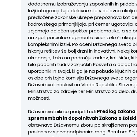
dodatnemu izobraževanju zaposlenih in pridobivan
lažji integraciji tuje delovne sile v delovno okolj
predložene zakonske ukrepe prepoznava kot del 
kadrovskega primanjkljaja, pri čemer ugotavlja, d
zajamejo določen spekter problematike, a so b
na zgolj parcialne segmente sicer zelo širokega 
kompleksnimi izzivi. Po oceni Državnega sveta bi 
iskanju rešitev še bolj drzni in inovativni. Nekaj 
ukrepanje, tako na področju kadrov, kot širše, ki 
bilo podanih tudi v zaključkih Posveta o dolgotrajn
uporabniki in svojci, ki ga je na pobudo ključnih
oskrbe pristojna komisija Državnega sveta organi
Državni svet naslovil na Vlado Republike Slovenij
Ministrstvo za zdravje ter Ministrstvo za delo, d
možnosti.
Državni svetniki so podprli tudi
Predlog zakona
spremembah in dopolnitvah Zakona o šolski 
obravnavo Državnemu zboru po skrajšanem posto
poslancev s prvopodpisanim mag. Borutom Saj