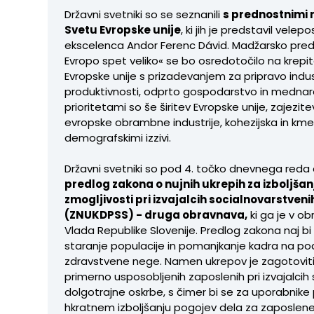
Državni svetniki so se seznanili
s prednostnimi
Svetu Evropske unije
, ki jih je predstavil velep
ekscelenca Andor Ferenc Dávid. Madžarsko pr
Evropo spet veliko« se bo osredotočilo na krep
Evropske unije s prizadevanjem za pripravo indus
produktivnosti, odprto gospodarstvo in medna
prioritetami so še širitev Evropske unije, zajezit
evropske obrambne industrije, kohezijska in kmet
demografskimi izzivi.
Državni svetniki so pod 4. točko dnevnega reda 
predlog zakona o nujnih ukrepih za izboljšan
zmogljivosti pri izvajalcih socialnovarstveni
(ZNUKDPSS) - druga obravnava,
ki ga je v o
Vlada Republike Slovenije. Predlog zakona naj b
staranje populacije in pomanjkanje kadra na pod
zdravstvene nege. Namen ukrepov je zagotoviti r
primerno usposobljenih zaposlenih pri izvajalcih 
dolgotrajne oskrbe, s čimer bi se za uporabnik
hkratnem izboljšanju pogojev dela za zaposlene