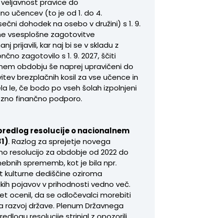
 veljavnost pravice do
ino učencev (to je od 1. do 4.
ni dohodek na osebo v družini) s 1. 9.
čne vsesplošne zagotovitve
prijavili, kar naj bi se v skladu z
čno zagotovilo s 1. 9. 2027, ščiti
odnem obdobju še naprej upravičeni do
vitev brezplačnih kosil za vse učence in
a le, če bodo po vseh šolah izpolnjeni
trezno finančno podporo.
predlog resolucije o nacionalnem
1)
. Razlog za sprejetje novega
vno resolucijo za obdobje od 2022 do
nebnih sprememb, kot je bila npr.
t kulturne dediščine oziroma
akih pojavov v prihodnosti vedno več.
et ocenil, da se odločevalci morebiti
a razvoj države. Plenum Državnega
dlogu resolucije strinjal z opozorili