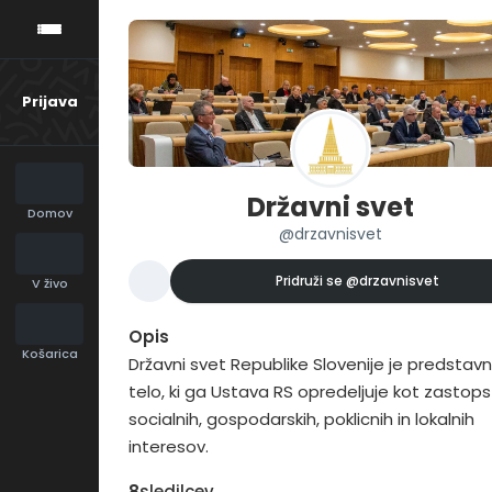
Prijava
Državni svet
Domov
@drzavnisvet
Pridruži se
@drzavnisvet
V živo
Opis
Košarica
Državni svet Republike Slovenije je predstavn
telo, ki ga Ustava RS opredeljuje kot zastop
socialnih, gospodarskih, poklicnih in lokalnih
interesov.
8
sledilcev