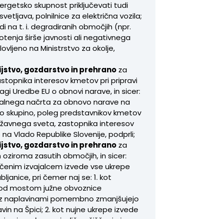
ergetsko skupnost priključevati tudi
vetljava, polnilnice za električna vozila;
i na t. i. degradiranih območjih (npr.
otenja širše javnosti ali negativnega
lovljeno na Ministrstvo za okolje,
jstvo, gozdarstvo in prehrano
za
topnika interesov kmetov pri pripravi
i Uredbe EU o obnovi narave, in sicer:
ionalnega načrta za obnovo narave na
lno skupino, poleg predstavnikov kmetov
a Državnega sveta, zastopnika interesov
na Vlado Republike Slovenije, podprli;
jstvo, gozdarstvo in prehrano
za
oziroma zasutih območjih, in sicer:
ščenim izvajalcem izvede vse ukrepe
janice, pri čemer naj se: 1. kot
 pod mostom južne obvoznice
j z naplavinami pomembno zmanjšujejo
in na Špici; 2. kot nujne ukrepe izvede