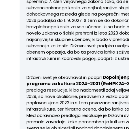
spreminja 7. člen veljavnega zakona tako, da se
subvencioniranega kosila za najbolj ranljivo skup
dohodkovnega razreda glede na povprečni meseč
2026 podaljša do 1. 9. 2027. S tem se do dokon
brezplačnega kosila za vse učence, ki se bodo nanj 
novelo Zakona o šolski prehrani iz leta 2023 dokon
najranljivejše skupine učencev, ki bodo v preh
subvencije za kosilo. Državni svet podpira uvelja
obenem opozarja, da bo ta pravica lahko zaživel
infrastrukturni in kadrovski pogoji, podprti z us
Državni svet je obravnaval in podprl
Dopolnjen 
programu za kulturo 2024–2031 (ReNPK24–3
predloga resolucije, ki bo nadomestil zdaj velja
2029, so nove okoliščine, predvsem z vidika pod
poplavna ujma 2023 in s tem povezana ranljivos
infrastrukture, ter hkratna ocena, da bo lahko t
Med obravnavo predloga resolucije je Državni sv
premalo zavedajo, kako pomembna je kultura z
sveta se je ob siceršnji podpori dopolnjenemu pre