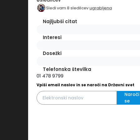
Sledi vam 8 sledilcev
ugrabljena
Najljubši citat
Interesi
Dosežki
Telefonska številka
01 478 9799
Vpiši email naslov in se naroči na Državni svet
Naroči
se