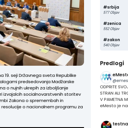
#
srbija
577
Objav
#
zenica
552
Objav
#
zakon
540
Objav
Predlogi
eMest
na 19. seji Državnega sveta Republike
@
emes
 nalogami predsedovanja Madžarske
ODPRITE SVO
a o nujnih ukrepih za izboljšanje
STRAN ALI TR
i izvajalcih socialnovarstvenih storitev
V PAMETNA M
membi Zakona o spremembah in
eMesto je n
og resolucije o nacionalnem programu za
v lokalnih sk
pametno stra
povežemo v 