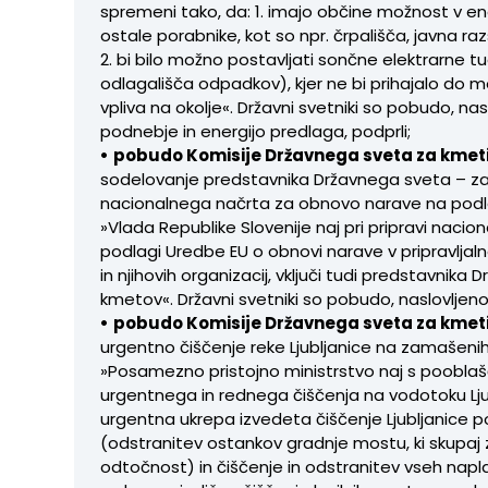
spremeni tako, da: 1. imajo občine možnost v en
ostale porabnike, kot so npr. črpališča, javna razs
2. bi bilo možno postavljati sončne elektrarne tud
odlagališča odpadkov), kjer ne bi prihajalo do m
vpliva na okolje«. Državni svetniki so pobudo, nas
podnebje in energijo predlaga, podprli;
•
pobudo Komisije Državnega sveta za kmeti
sodelovanje predstavnika Državnega sveta – zas
nacionalnega načrta za obnovo narave na podlag
»Vlada Republike Slovenije naj pri pripravi nac
podlagi Uredbe EU o obnovi narave v pripravlja
in njihovih organizacij, vključi tudi predstavnik
kmetov«. Državni svetniki so pobudo, naslovljeno 
•
pobudo Komisije Državnega sveta za kmeti
urgentno čiščenje reke Ljubljanice na zamašenih 
»Posamezno pristojno ministrstvo naj s poobla
urgentnega in rednega čiščenja na vodotoku Ljubl
urgentna ukrepa izvedeta čiščenje Ljubljanice
(odstranitev ostankov gradnje mostu, ki skupa
odtočnost) in čiščenje in odstranitev vseh naplav