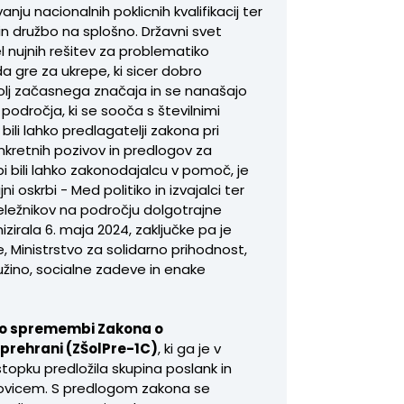
ju nacionalnih poklicnih kvalifikacij ter
e in družbo na splošno. Državni svet
nujnih rešitev za problematiko
a gre za ukrepe, ki sicer dobro
olj začasnega značaja in se nanašajo
področja, ki se sooča s številnimi
bili lahko predlagatelji zakona pri
konkretnih pozivov in predlogov za
bi bili lahko zakonodajalcu v pomoč, je
i oskrbi - Med politiko in izvajalci ter
 deležnikov na področju dolgotrajne
zirala 6. maja 2024, zaključke pa je
e, Ministrstvo za solidarno prihodnost,
ružino, socialne zadeve in enake
 o spremembi Zakona o
prehrani (ZŠolPre-1C)
, ki ga je v
pku predložila skupina poslank in
ovicem. S predlogom zakona se