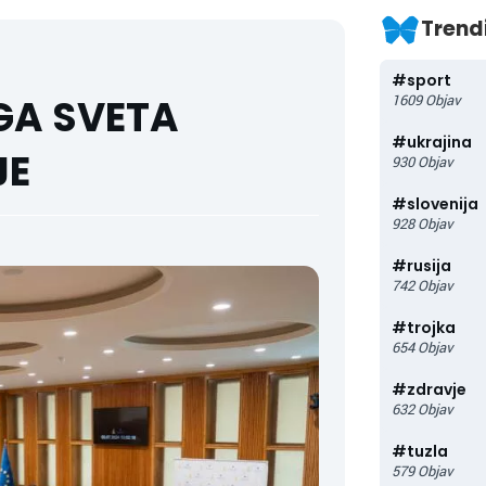
Trend
#
sport
EGA SVETA
1609
Objav
#
ukrajina
JE
930
Objav
#
slovenija
928
Objav
#
rusija
742
Objav
#
trojka
654
Objav
#
zdravje
632
Objav
#
tuzla
579
Objav