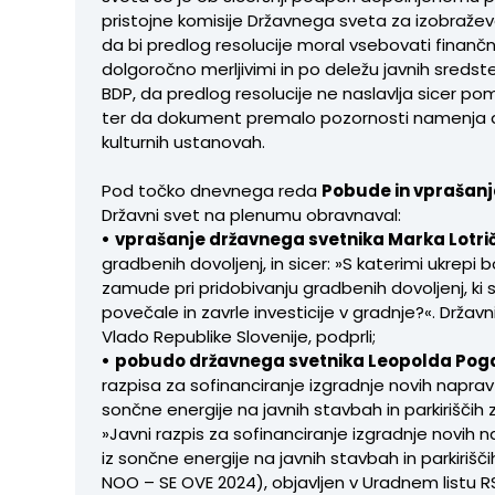
pristojne komisije Državnega sveta za izobraževa
da bi predlog resolucije moral vsebovati finančne
dolgoročno merljivimi in po deležu javnih sreds
BDP, da predlog resolucije ne naslavlja sicer 
ter da dokument premalo pozornosti namenja av
kulturnih ustanovah.
Pod točko dnevnega reda
Pobude in vprašanja
Državni svet na plenumu obravnaval:
•
vprašanje državnega svetnika Marka Lotri
gradbenih dovoljenj, in sicer: »S katerimi ukrepi 
zamude pri pridobivanju gradbenih dovoljenj, ki
povečale in zavrle investicije v gradnje?«. Državn
Vlado Republike Slovenije, podprli;
•
pobudo državnega svetnika Leopolda Pog
razpisa za sofinanciranje izgradnje novih naprav 
sončne energije na javnih stavbah in parkiriščih 
»Javni razpis za sofinanciranje izgradnje novih 
iz sončne energije na javnih stavbah in parkiriš
NOO – SE OVE 2024), objavljen v Uradnem listu RS, 