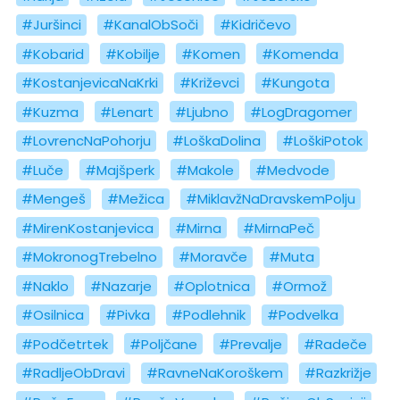
#Juršinci
#KanalObSoči
#Kidričevo
#Kobarid
#Kobilje
#Komen
#Komenda
#KostanjevicaNaKrki
#Križevci
#Kungota
#Kuzma
#Lenart
#Ljubno
#LogDragomer
#LovrencNaPohorju
#LoškaDolina
#LoškiPotok
#Luče
#Majšperk
#Makole
#Medvode
#Mengeš
#Mežica
#MiklavžNaDravskemPolju
#MirenKostanjevica
#Mirna
#MirnaPeč
#MokronogTrebelno
#Moravče
#Muta
#Naklo
#Nazarje
#Oplotnica
#Ormož
#Osilnica
#Pivka
#Podlehnik
#Podvelka
#Podčetrtek
#Poljčane
#Prevalje
#Radeče
#RadljeObDravi
#RavneNaKoroškem
#Razkrižje