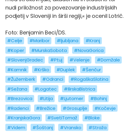
nudi priložnost za povezovanje industrijskih
podjetij v Sloveniji in širši regiji,« je ocenil Lotrič.
Foto: Benjamin Beci/DS.
#Celje
#Maribor
#ljubljana
#Kranj
#Koper
#MurskaSobota
#NovaGorica
#SlovenjGradec
#Ptuj
#Velenje
#Domžale
#Kamnik
#Krško
#Duplek
#Šenčur
#Žužemberk
#Odranci
#RogaškaSlatina
#Sežana
#Logatec
#IlirskaBistrica
#Brezovica
#Litija
#Ljutomer
#Bohinj
#Radenci
#Brežice
#Grosuplje
#Kočevje
#KranjskaGora
#SvetiTomaž
#Bloke
#Videm
#Šoštanj
#Vransko
#Straža