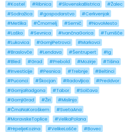
#Kostel
#Ribnica
#SlovenskaBistrica
#Žalec
#Sodražica
#gospodarstvo
#Cerkvenjak
#Metlika
#Črnomelj
#Semič
#NovoMesto
#Laško
#Sevnica
#IvančnaGorica
#Turnišče
#Lukovica
#GornjiPetrovci
#Markovci
#Braslovče
#Lendava
#Šentrupert
#Ig
#Bled
#Grad
#Prebold
#Mozirje
#Tišina
#Investicije
#Pesnica
#Trebnje
#Beltinci
#Puconci
#Škocjan
#Radovljica
#Preddvor
#GornjaRadgona
#Tabor
#Solčava
#GornjiGrad
#Žiri
#Mislinja
#ČrnaNaKoroškem
#SvetaAna
#MoravskeToplice
#VelikaPolana
#HrpeljeKozina
#VelikeLašče
#Bovec