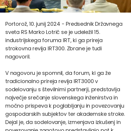
Portorož, 10. junij 2024 - Predsednik Državnega
sveta RS Marko Lotrič se je udeležil 15.
industrijskega foruma IRT, ki ga prireja
strokovna revija IRT300. Zbrane je tudi
nagovoril.
V nagovoru je spomnil, da forum, ki ga že
tradicionalno prireja revija IRT3000 v
sodelovanju s številnimi partnerji, predstavlja
največje srečanje slovenskega inženirstva in
močno prispeva k poglabljanju in povezovanju
gospodarskih subjektov ter akademske stroke.
Dejal je, da sodelovanje, izmenjava izkušenj in
povezovanje zagotovo predstavljajo pot k