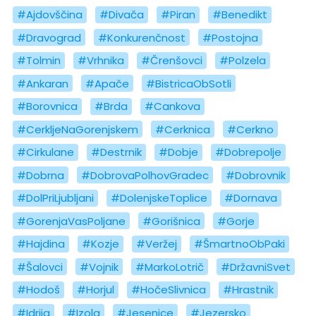
#Ajdovščina
#Divača
#Piran
#Benedikt
#Dravograd
#Konkurenčnost
#Postojna
#Tolmin
#Vrhnika
#Črenšovci
#Polzela
#Ankaran
#Apače
#BistricaObSotli
#Borovnica
#Brda
#Cankova
#CerkljeNaGorenjskem
#Cerknica
#Cerkno
#Cirkulane
#Destrnik
#Dobje
#Dobrepolje
#Dobrna
#DobrovaPolhovGradec
#Dobrovnik
#DolPriLjubljani
#DolenjskeToplice
#Dornava
#GorenjaVasPoljane
#Gorišnica
#Gorje
#Hajdina
#Kozje
#Veržej
#ŠmartnoObPaki
#Šalovci
#Vojnik
#MarkoLotrič
#DržavniSvet
#Hodoš
#Horjul
#HočeSlivnica
#Hrastnik
#Idrija
#Izola
#Jesenice
#Jezersko