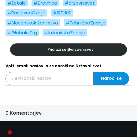
#Žetale
#Žirovnica
#drzavnisvet
#PoslovnoOkolje
#IRT300
#SlovenskoInženirstvo
#TehničnoZnanje
#GlobalniTrg
#InženirskoZnanje
Pridruži se
@drzavnisvet
Vpiši email naslov in se naroči na Državni svet
Naroči se
0 Komentarjev