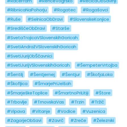
#RačeFram
#RenčeVogrsko
#RečicaObSavinji
#RibnicaNaPohorju
#Rogatec
#Rogašovci
#Ruše
#SelnicaObDravi
#SlovenskeKonjice
#SrediščeObDravi
#Starše
#SvetaTrojicaVSlovenskihGoricah
#SvetiAndražVSlovenskihGoricah
#SvetiJurijObŠčavnici
#SvetiJurijVSlovenskihGoricah
#ŠempeterVrtojba
#Šentilj
#Šentjernej
#Šentjur
#ŠkofjaLoka
#Škofljica
#ŠmarjePriJelšah
#ŠmarješkeToplice
#ŠmartnoPriLitiji
#Štore
#Trbovlje
#TrnovskaVas
#Trzin
#Tržič
#Vipava
#Vitanje
#Vodice
#Vuzenica
#ZagorjeObSavi
#Zavrč
#Zreče
#Železniki