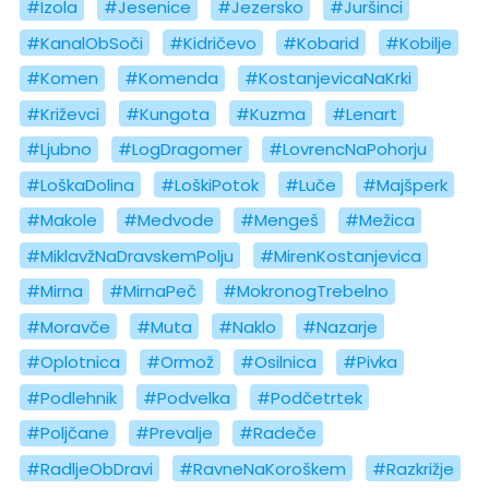
#Izola
#Jesenice
#Jezersko
#Juršinci
#KanalObSoči
#Kidričevo
#Kobarid
#Kobilje
#Komen
#Komenda
#KostanjevicaNaKrki
#Križevci
#Kungota
#Kuzma
#Lenart
#Ljubno
#LogDragomer
#LovrencNaPohorju
#LoškaDolina
#LoškiPotok
#Luče
#Majšperk
#Makole
#Medvode
#Mengeš
#Mežica
#MiklavžNaDravskemPolju
#MirenKostanjevica
#Mirna
#MirnaPeč
#MokronogTrebelno
#Moravče
#Muta
#Naklo
#Nazarje
#Oplotnica
#Ormož
#Osilnica
#Pivka
#Podlehnik
#Podvelka
#Podčetrtek
#Poljčane
#Prevalje
#Radeče
#RadljeObDravi
#RavneNaKoroškem
#Razkrižje