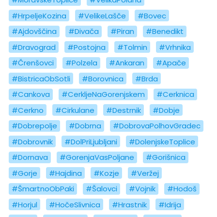
#HrpeljeKozina
#VelikeLašče
#Bovec
#Ajdovščina
#Divača
#Piran
#Benedikt
#Dravograd
#Postojna
#Tolmin
#Vrhnika
#Črenšovci
#Polzela
#Ankaran
#Apače
#BistricaObSotli
#Borovnica
#Brda
#Cankova
#CerkljeNaGorenjskem
#Cerknica
#Cerkno
#Cirkulane
#Destrnik
#Dobje
#Dobrepolje
#Dobrna
#DobrovaPolhovGradec
#Dobrovnik
#DolPriLjubljani
#DolenjskeToplice
#Dornava
#GorenjaVasPoljane
#Gorišnica
#Gorje
#Hajdina
#Kozje
#Veržej
#ŠmartnoObPaki
#Šalovci
#Vojnik
#Hodoš
#Horjul
#HočeSlivnica
#Hrastnik
#Idrija