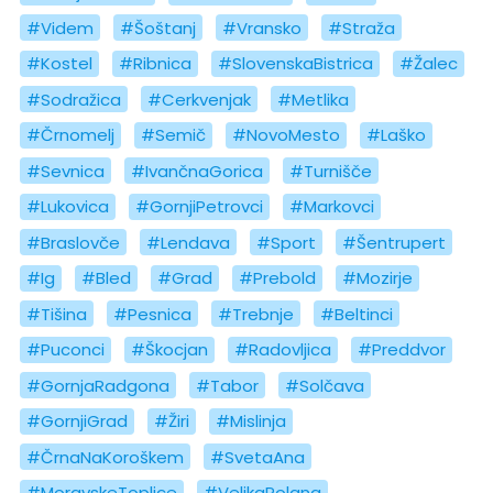
#Videm
#Šoštanj
#Vransko
#Straža
#Kostel
#Ribnica
#SlovenskaBistrica
#Žalec
#Sodražica
#Cerkvenjak
#Metlika
#Črnomelj
#Semič
#NovoMesto
#Laško
#Sevnica
#IvančnaGorica
#Turnišče
#Lukovica
#GornjiPetrovci
#Markovci
#Braslovče
#Lendava
#Sport
#Šentrupert
#Ig
#Bled
#Grad
#Prebold
#Mozirje
#Tišina
#Pesnica
#Trebnje
#Beltinci
#Puconci
#Škocjan
#Radovljica
#Preddvor
#GornjaRadgona
#Tabor
#Solčava
#GornjiGrad
#Žiri
#Mislinja
#ČrnaNaKoroškem
#SvetaAna
#MoravskeToplice
#VelikaPolana