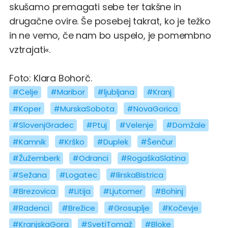
skušamo premagati sebe ter takšne in
drugačne ovire. Še posebej takrat, ko je težko
in ne vemo, če nam bo uspelo, je pomembno
vztrajati«.
Foto: Klara Bohorč.
#Celje
#Maribor
#ljubljana
#Kranj
#Koper
#MurskaSobota
#NovaGorica
#SlovenjGradec
#Ptuj
#Velenje
#Domžale
#Kamnik
#Krško
#Duplek
#Šenčur
#Žužemberk
#Odranci
#RogaškaSlatina
#Sežana
#Logatec
#IlirskaBistrica
#Brezovica
#Litija
#Ljutomer
#Bohinj
#Radenci
#Brežice
#Grosuplje
#Kočevje
#KranjskaGora
#SvetiTomaž
#Bloke