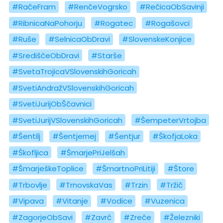
#RačeFram
#RenčeVogrsko
#RečicaObSavinji
#RibnicaNaPohorju
#Rogatec
#Rogašovci
#Ruše
#SelnicaObDravi
#SlovenskeKonjice
#SrediščeObDravi
#Starše
#SvetaTrojicaVSlovenskihGoricah
#SvetiAndražVSlovenskihGoricah
#SvetiJurijObŠčavnici
#SvetiJurijVSlovenskihGoricah
#ŠempeterVrtojba
#Šentilj
#Šentjernej
#Šentjur
#ŠkofjaLoka
#Škofljica
#ŠmarjePriJelšah
#ŠmarješkeToplice
#ŠmartnoPriLitiji
#Štore
#Trbovlje
#TrnovskaVas
#Trzin
#Tržič
#Vipava
#Vitanje
#Vodice
#Vuzenica
#ZagorjeObSavi
#Zavrč
#Zreče
#Železniki