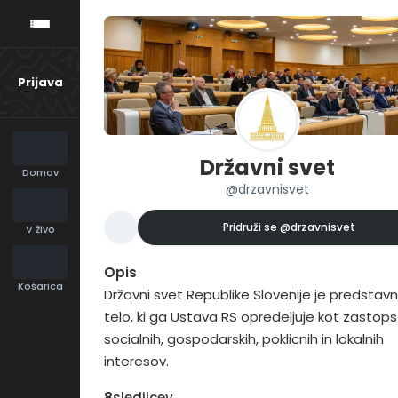
Prijava
Državni svet
Domov
@drzavnisvet
Pridruži se
@drzavnisvet
V živo
Opis
Košarica
Državni svet Republike Slovenije je predstavn
telo, ki ga Ustava RS opredeljuje kot zastop
socialnih, gospodarskih, poklicnih in lokalnih
interesov.
8
sledilcev