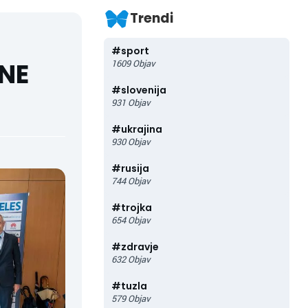
Trendi
#
sport
NE
1609
Objav
#
slovenija
931
Objav
#
ukrajina
930
Objav
#
rusija
744
Objav
#
trojka
654
Objav
#
zdravje
632
Objav
#
tuzla
579
Objav