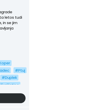
nagrade
a letos tudi
 in se jim
avljanja
Koper
radec
#Ptuj
#Duplek
škaSlatina
ezovica
#Brežice
SvetiTomaž