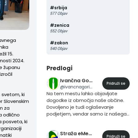
#
srbija
577
Objav
#
zenica
552
Objav
žavnega
#
zakon
nika
540
Objav
il 15.
osti 2024.
Predlogi
ve županu
zročil
Ivančna Gorica eMesto
Pridruži se
@
ivancnagorica
Na tem mestu lahko objavljate
 svetom, ki
dogodke iz območja naše občine.
ter Slovenskim
Dovoljeno je tudi oglaševanje
om za
podjetjem, vendar samo iz našega
a odlično
področja. Preden objavite ne
 posveta, ki
pozabite tagirati #ivancnagorica.
ganizaciji
Straža eMesto
matiki
Pridruži se