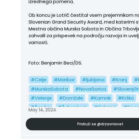
izrednega pomena.
Ob koncu je Lotrič čestital vsem prejemnikom 
Slovenian Grand Security Award, med katerimi st
Mestna občina Murska Sobota in Občina Trbovlje,
zahvalil za prispevek na področju razvoja in uvelj
varnosti.
Foto: Benjamin Beci/DS.
#Celje
#Maribor
#ljubljana
#Kranj
#
#MurskaSobota
#NovaGorica
#SlovenjG
#Velenje
#Domžale
#Kamnik
#Krško
#Šenčur
#Žužemberk
#Odranci
#Roga
May 14, 2024
#Sežana
#Logatec
#IlirskaBistrica
#Br
Pridruži se
@drzavnisvet
#Litija
#Ljutomer
#Bohinj
#Radenci
#Grosuplje
#Kočevje
#KranjskaGora
#