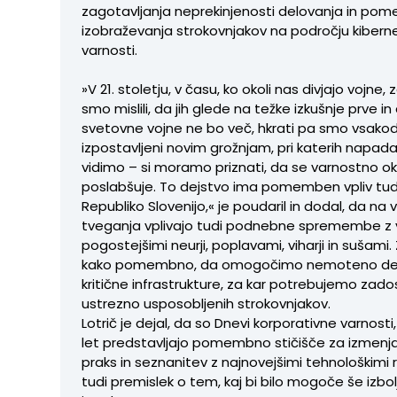
zagotavljanja neprekinjenosti delovanja in pom
izobraževanja strokovnjakov na področju kibern
varnosti.
»V 21. stoletju, v času, ko okoli nas divjajo vojne,
smo mislili, da jih glede na težke izkušnje prve i
svetovne vojne ne bo več, hkrati pa smo vsak
izpostavljeni novim grožnjam, pri katerih napad
vidimo – si moramo priznati, da se varnostno ok
poslabšuje. To dejstvo ima pomemben vpliv tud
Republiko Slovenijo,« je poudaril in dodal, da na
tveganja vplivajo tudi podnebne spremembe z 
pogostejšimi neurji, poplavami, viharji in sušami.
kako pomembno, da omogočimo nemoteno de
kritične infrastrukture, za kar potrebujemo zado
ustrezno usposobljenih strokovnjakov.
Lotrič je dejal, da so Dnevi korporativne varnosti,
let predstavljajo pomembno stičišče za izmenj
praks in seznanitev z najnovejšimi tehnološkimi 
tudi premislek o tem, kaj bi bilo mogoče še izbolj