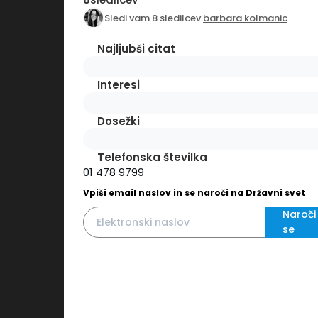
Sledi vam 8 sledilcev
barbara.kolmanic
Najljubši citat
Interesi
Dosežki
Telefonska številka
01 478 9799
Vpiši email naslov in se naroči na Državni svet
Naroči
se