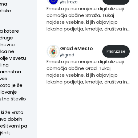
@
straza
ena
Emesto je namenjeno digitalizaciji
etske
območja občine Straža. Tukaj
najdete vsebine, ki jih objavljajo
lokalna podjetja, kmetije, društva in
 za katere
prebivalci. Če želite vsebino dodati
n druge
to storite iz svojega profila, tako da
odnevno
Grad eMesto
pri objavljanju vsebine dodate trend
alca ne
Pridruži se
@
grad
#Straža.
olje v svetu
Emesto je namenjeno digitalizaciji
i na
območja občine Grad. Tukaj
 varnostna
najdete vsebine, ki jih objavljajo
vse
lokalna podjetja, kmetije, društva in
 Zato je še
prebivalci. Če želite vsebino dodati
lovanje
to storite iz svojega profila, tako da
stno število
pri objavljanju vsebine dodate trend
#Grad.
 ki že vrsto
avo dobrih
rešitvami pa
šati,