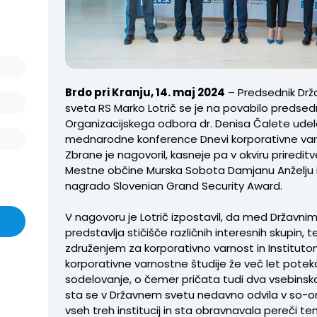
Brdo pri Kranju, 14. maj 2024
– Predsednik Dr
sveta RS Marko Lotrič se je na povabilo predsed
Organizacijskega odbora dr. Denisa Čalete udelež
mednarodne konference Dnevi korporativne varn
Zbrane je nagovoril, kasneje pa v okviru priredit
Mestne občine Murska Sobota Damjanu Anželju i
nagrado Slovenian Grand Security Award.
V nagovoru je Lotrič izpostavil, da med Državnim
predstavlja stičišče različnih interesnih skupin, 
združenjem za korporativno varnost in Institut
korporativne varnostne študije že več let potek
sodelovanje, o čemer pričata tudi dva vsebinska
sta se v Državnem svetu nedavno odvila v so-or
vseh treh institucij in sta obravnavala pereči te