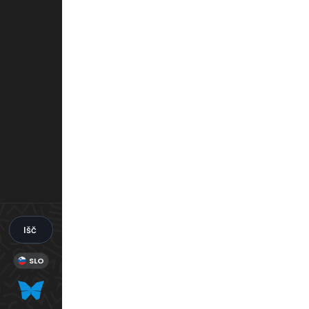
Išči
SLO