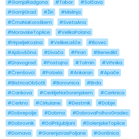
#GornjaRadgona
#Tabor
#Solčava
#GornjiGrad
#Žiri
#Mislinja
#ČrnaNaKoroškem
#SvetaAna
#MoravskeToplice
#VelikaPolana
#HrpeljeKozina
#VelikeLašče
#Bovec
#Ajdovščina
#Divača
#Piran
#Benedikt
#Dravograd
#Postojna
#Tolmin
#Vrhnika
#Črenšovci
#Polzela
#Ankaran
#Apače
#BistricaObSotli
#Borovnica
#Brda
#Cankova
#CerkljeNaGorenjskem
#Cerknica
#Cerkno
#Cirkulane
#Destrnik
#Dobje
#Dobrepolje
#Dobrna
#DobrovaPolhovGradec
#Dobrovnik
#DolPriLjubljani
#DolenjskeToplice
#Dornava
#GorenjaVasPoljane
#Gorišnica