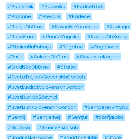
#Podlehnik
#Podvelka
#Podčetrtek
#Poljčane
#Prevalje
#Radeče
#RadljeObDravi
#RavneNaKoroškem
#Razkrižje
#RačeFram
#RenčeVogrsko
#RečicaObSavinji
#RibnicaNaPohorju
#Rogatec
#Rogašovci
#Ruše
#SelnicaObDravi
#SlovenskeKonjice
#SrediščeObDravi
#Starše
#SvetaTrojicaVSlovenskihGoricah
#SvetiAndražVSlovenskihGoricah
#SvetiJurijObŠčavnici
#SvetiJurijVSlovenskihGoricah
#ŠempeterVrtojba
#Šentilj
#Šentjernej
#Šentjur
#ŠkofjaLoka
#Škofljica
#ŠmarjePriJelšah
#ŠmarješkeToplice
#ŠmartnoPriLitiji
#Štore