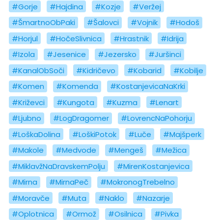
#Gorje
#Hajdina
#Kozje
#Veržej
#ŠmartnoObPaki
#Šalovci
#Vojnik
#Hodoš
#Horjul
#HočeSlivnica
#Hrastnik
#Idrija
#Izola
#Jesenice
#Jezersko
#Juršinci
#KanalObSoči
#Kidričevo
#Kobarid
#Kobilje
#Komen
#Komenda
#KostanjevicaNaKrki
#Križevci
#Kungota
#Kuzma
#Lenart
#Ljubno
#LogDragomer
#LovrencNaPohorju
#LoškaDolina
#LoškiPotok
#Luče
#Majšperk
#Makole
#Medvode
#Mengeš
#Mežica
#MiklavžNaDravskemPolju
#MirenKostanjevica
#Mirna
#MirnaPeč
#MokronogTrebelno
#Moravče
#Muta
#Naklo
#Nazarje
#Oplotnica
#Ormož
#Osilnica
#Pivka