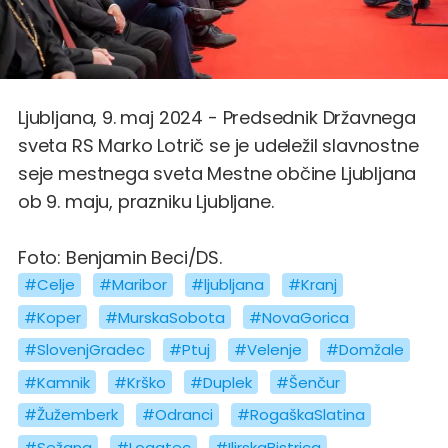
Ljubljana, 9. maj 2024 - Predsednik Državnega
sveta RS Marko Lotrič se je udeležil slavnostne
seje mestnega sveta Mestne občine Ljubljana
ob 9. maju, prazniku Ljubljane.
Foto: Benjamin Beci/DS.
#Celje
#Maribor
#ljubljana
#Kranj
#Koper
#MurskaSobota
#NovaGorica
#SlovenjGradec
#Ptuj
#Velenje
#Domžale
#Kamnik
#Krško
#Duplek
#Šenčur
#Žužemberk
#Odranci
#RogaškaSlatina
#Sežana
#Logatec
#IlirskaBistrica