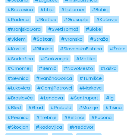
#Brezovica
#Litija
#Ljutomer
#Bohinj
#Radenci
#Brežice
#Grosuplje
#Kočevje
#KranjskaGora
#SvetiTomaž
#Bloke
#Videm
#Šoštanj
#Vransko
#Straža
#Kostel
#Ribnica
#SlovenskaBistrica
#Žalec
#Sodražica
#Cerkvenjak
#Metlika
#Črnomelj
#Semič
#NovoMesto
#Laško
#Sevnica
#IvančnaGorica
#Turnišče
#Lukovica
#GornjiPetrovci
#Markovci
#Braslovče
#Lendava
#Šentrupert
#Ig
#Bled
#Grad
#Prebold
#Mozirje
#Tišina
#Pesnica
#Trebnje
#Beltinci
#Puconci
#Škocjan
#Radovljica
#Preddvor