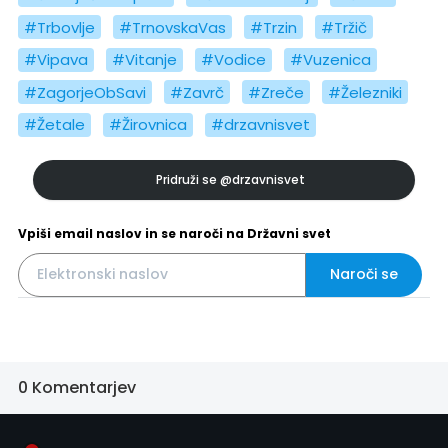
#Trbovlje
#TrnovskaVas
#Trzin
#Tržič
#Vipava
#Vitanje
#Vodice
#Vuzenica
#ZagorjeObSavi
#Zavrč
#Zreče
#Železniki
#Žetale
#Žirovnica
#drzavnisvet
Pridruži se
@drzavnisvet
Vpiši email naslov in se naroči na Državni svet
Naroči se
0 Komentarjev