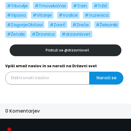
#Trbovlje
#TrnovskaVas
#Trzin
#Tržič
#Vipava
#Vitanje
#Vodice
#Vuzenica
#ZagorjeObSavi
#Zavrč
#Zreče
#Železniki
#Žetale
#Žirovnica
#drzavnisvet
Pridruži se
@drzavnisvet
Vpiši email naslov in se naroči na Državni svet
Naroči se
0 Komentarjev