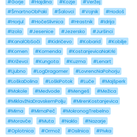
#Gorje
#Hajdina
#Kozje
#Veržej
#ŠmartnoObPaki
#Šalovci
#Vojnik
#Hodoš
#Horjul
#HočeSlivnica
#Hrastnik
#Idrija
#Izola
#Jesenice
#Jezersko
#Juršinci
#KanalObSoči
#Kidričevo
#Kobarid
#Kobilje
#Komen
#Komenda
#KostanjevicaNaKrki
#Križevci
#Kungota
#Kuzma
#Lenart
#Ljubno
#LogDragomer
#LovrencNaPohorju
#LoškaDolina
#LoškiPotok
#Luče
#Majšperk
#Makole
#Medvode
#Mengeš
#Mežica
#MiklavžNaDravskemPolju
#MirenKostanjevica
#Mirna
#MirnaPeč
#MokronogTrebelno
#Moravče
#Muta
#Naklo
#Nazarje
#Oplotnica
#Ormož
#Osilnica
#Pivka