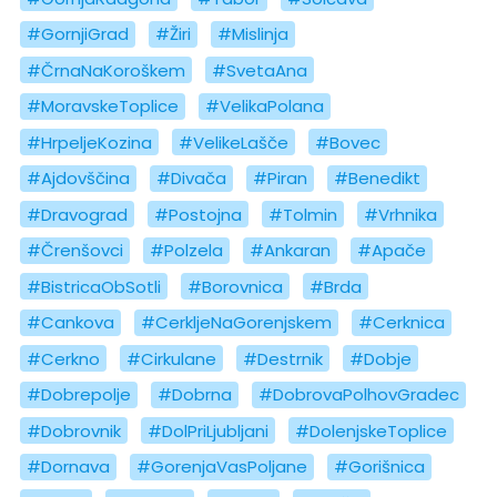
#GornjiGrad
#Žiri
#Mislinja
#ČrnaNaKoroškem
#SvetaAna
#MoravskeToplice
#VelikaPolana
#HrpeljeKozina
#VelikeLašče
#Bovec
#Ajdovščina
#Divača
#Piran
#Benedikt
#Dravograd
#Postojna
#Tolmin
#Vrhnika
#Črenšovci
#Polzela
#Ankaran
#Apače
#BistricaObSotli
#Borovnica
#Brda
#Cankova
#CerkljeNaGorenjskem
#Cerknica
#Cerkno
#Cirkulane
#Destrnik
#Dobje
#Dobrepolje
#Dobrna
#DobrovaPolhovGradec
#Dobrovnik
#DolPriLjubljani
#DolenjskeToplice
#Dornava
#GorenjaVasPoljane
#Gorišnica