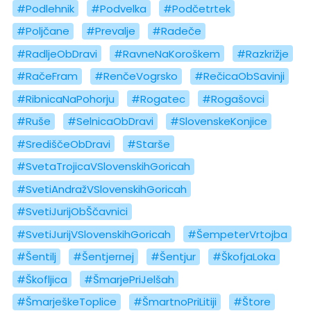
#Podlehnik
#Podvelka
#Podčetrtek
#Poljčane
#Prevalje
#Radeče
#RadljeObDravi
#RavneNaKoroškem
#Razkrižje
#RačeFram
#RenčeVogrsko
#RečicaObSavinji
#RibnicaNaPohorju
#Rogatec
#Rogašovci
#Ruše
#SelnicaObDravi
#SlovenskeKonjice
#SrediščeObDravi
#Starše
#SvetaTrojicaVSlovenskihGoricah
#SvetiAndražVSlovenskihGoricah
#SvetiJurijObŠčavnici
#SvetiJurijVSlovenskihGoricah
#ŠempeterVrtojba
#Šentilj
#Šentjernej
#Šentjur
#ŠkofjaLoka
#Škofljica
#ŠmarjePriJelšah
#ŠmarješkeToplice
#ŠmartnoPriLitiji
#Štore