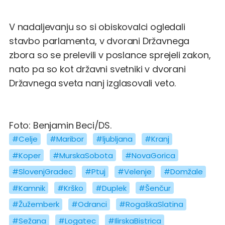
V nadaljevanju so si obiskovalci ogledali
stavbo parlamenta, v dvorani Državnega
zbora so se prelevili v poslance sprejeli zakon,
nato pa so kot državni svetniki v dvorani
Državnega sveta nanj izglasovali veto.
Foto: Benjamin Beci/DS.
#Celje
#Maribor
#ljubljana
#Kranj
#Koper
#MurskaSobota
#NovaGorica
#SlovenjGradec
#Ptuj
#Velenje
#Domžale
#Kamnik
#Krško
#Duplek
#Šenčur
#Žužemberk
#Odranci
#RogaškaSlatina
#Sežana
#Logatec
#IlirskaBistrica