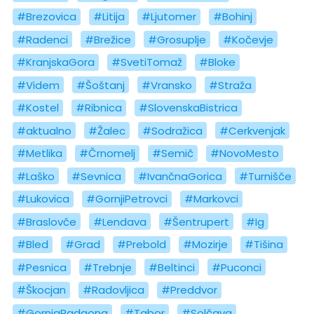
#Brezovica
#Litija
#Ljutomer
#Bohinj
#Radenci
#Brežice
#Grosuplje
#Kočevje
#KranjskaGora
#SvetiTomaž
#Bloke
#Videm
#Šoštanj
#Vransko
#Straža
#Kostel
#Ribnica
#SlovenskaBistrica
#aktualno
#Žalec
#Sodražica
#Cerkvenjak
#Metlika
#Črnomelj
#Semič
#NovoMesto
#Laško
#Sevnica
#IvančnaGorica
#Turnišče
#Lukovica
#GornjiPetrovci
#Markovci
#Braslovče
#Lendava
#Šentrupert
#Ig
#Bled
#Grad
#Prebold
#Mozirje
#Tišina
#Pesnica
#Trebnje
#Beltinci
#Puconci
#Škocjan
#Radovljica
#Preddvor
#GornjaRadgona
#Tabor
#Solčava