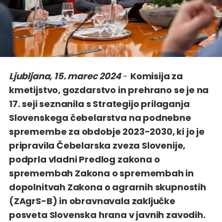
Ljubljana, 15. marec 2024
-
Komisija za
kmetijstvo, gozdarstvo in prehrano se je na
17. seji seznanila s Strategijo prilaganja
Slovenskega čebelarstva na podnebne
spremembe za obdobje 2023-2030, ki jo je
pripravila Čebelarska zveza Slovenije,
podprla vladni Predlog zakona o
spremembah Zakona o spremembah in
dopolnitvah Zakona o agrarnih skupnostih
(ZAgrS-B) in obravnavala zaključke
posveta Slovenska hrana v javnih zavodih.