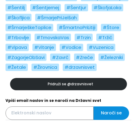
#Šentilj
#Šentjernej
#Šentjur
#ŠkofjaLoka
#Škofljica
#ŠmarjePriJelšah
#ŠmarješkeToplice
#ŠmartnoPriLitiji
#Štore
#Trbovlje
#TrnovskaVas
#Trzin
#Tržič
#Vipava
#Vitanje
#Vodice
#Vuzenica
#ZagorjeObSavi
#Zavrč
#Zreče
#Železniki
#Žetale
#Žirovnica
#drzavnisvet
Pridruži se
@drzavnisvet
Vpiši email naslov in se naroči na Državni svet
Naroči se