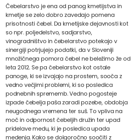
Čebelarstvo je ena od panog kmetijstva in
kmetje se zelo dobro zavedajo pomena
prisotnosti čebel. Da kmetijske dejavnosti kot
so npr. poljedelstvo, sadjarstvo,
vinogradništvo in čebelarstvo potekajo v
sinergiji potrjujejo podatki, da v Sloveniji
množičnega pomora čebel ne beležimo že od
leta 2012. Se pa čebelarstvo kot ostale
panoge, ki se izvajajo na prostem, sooča z
vedno večjimi problemi, ki so posledica
podnebnih sprememb. Vedno pogosteje
izpade čebelja paša zaradi pozebe, obdobja
neugodnega vremena ter suš. To vpliva na
moč in odpornost čebeljih družin ter upad
pridelave medu, ki je posledica upada
medenja. Kako se dolgoročno soočiti z