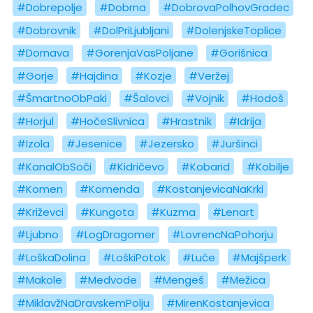
#Dobrepolje
#Dobrna
#DobrovaPolhovGradec
#Dobrovnik
#DolPriLjubljani
#DolenjskeToplice
#Dornava
#GorenjaVasPoljane
#Gorišnica
#Gorje
#Hajdina
#Kozje
#Veržej
#ŠmartnoObPaki
#Šalovci
#Vojnik
#Hodoš
#Horjul
#HočeSlivnica
#Hrastnik
#Idrija
#Izola
#Jesenice
#Jezersko
#Juršinci
#KanalObSoči
#Kidričevo
#Kobarid
#Kobilje
#Komen
#Komenda
#KostanjevicaNaKrki
#Križevci
#Kungota
#Kuzma
#Lenart
#Ljubno
#LogDragomer
#LovrencNaPohorju
#LoškaDolina
#LoškiPotok
#Luče
#Majšperk
#Makole
#Medvode
#Mengeš
#Mežica
#MiklavžNaDravskemPolju
#MirenKostanjevica