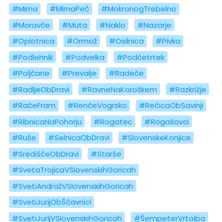
#Mirna
#MirnaPeč
#MokronogTrebelno
#Moravče
#Muta
#Naklo
#Nazarje
#Oplotnica
#Ormož
#Osilnica
#Pivka
#Podlehnik
#Podvelka
#Podčetrtek
#Poljčane
#Prevalje
#Radeče
#RadljeObDravi
#RavneNaKoroškem
#Razkrižje
#RačeFram
#RenčeVogrsko
#RečicaObSavinji
#RibnicaNaPohorju
#Rogatec
#Rogašovci
#Ruše
#SelnicaObDravi
#SlovenskeKonjice
#SrediščeObDravi
#Starše
#SvetaTrojicaVSlovenskihGoricah
#SvetiAndražVSlovenskihGoricah
#SvetiJurijObŠčavnici
#SvetiJurijVSlovenskihGoricah
#ŠempeterVrtojba