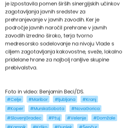
je izpostavila pomen širših sinergijskih učinkov
zagotavljanja javnih sredstev za
prehranjevanje v javnih zavodih. Ker je
področje javnih naročil prehrane v javnih
zavodih izredno široko, terja tvorno
medresorsko sodelovanje na nivoju Vlade s
ciljem zagotavljanja kakovostne, sveže, lokalno
pridelane hrane za najbolj ranljive skupine
prebivalstva.
Foto in video: Benjamin Beci/DS.
#Celje
#Maribor
#ljubljana
#Kranj
#Koper
#MurskaSobota
#NovaGorica
#SlovenjGradec
#Ptuj
#Velenje
#Domžale
#Kamnik
#Krško
#Duplek
#Šenčur