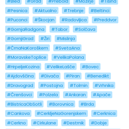
#Bled
#Grad
#Prebold
#Mozirje
#Tišina
#Pesnica
#Aktualno
#Trebnje
#Beltinci
#Puconci
#Škocjan
#Radovljica
#Preddvor
#GornjaRadgona
#Tabor
#Solčava
#GornjiGrad
#Žiri
#Mislinja
#ČrnaNaKoroškem
#SvetaAna
#MoravskeToplice
#VelikaPolana
#HrpeljeKozina
#VelikeLašče
#Bovec
#Ajdovščina
#Divača
#Piran
#Benedikt
#Dravograd
#Postojna
#Tolmin
#Vrhnika
#Črenšovci
#Polzela
#Ankaran
#Apače
#BistricaObSotli
#Borovnica
#Brda
#Cankova
#CerkljeNaGorenjskem
#Cerknica
#Cerkno
#Cirkulane
#Destrnik
#Dobje