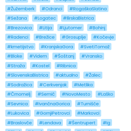
#Žužemberk
#Odranci
#RogaškaSlatina
#Sežana
#Logatec
#IlirskaBistrica
#Brezovica
#Litija
#Ljutomer
#Bohinj
#Radenci
#Brežice
#Grosuplje
#Kočevje
#kmetijstvo
#KranjskaGora
#SvetiTomaž
#Bloke
#Videm
#Šoštanj
#Vransko
#Straža
#Kostel
#Ribnica
#SlovenskaBistrica
#aktualno
#Žalec
#Sodražica
#Cerkvenjak
#Metlika
#Črnomelj
#Semič
#NovoMesto
#Laško
#Sevnica
#IvančnaGorica
#Turnišče
#Lukovica
#GornjiPetrovci
#Markovci
#Braslovče
#Lendava
#Šentrupert
#Ig