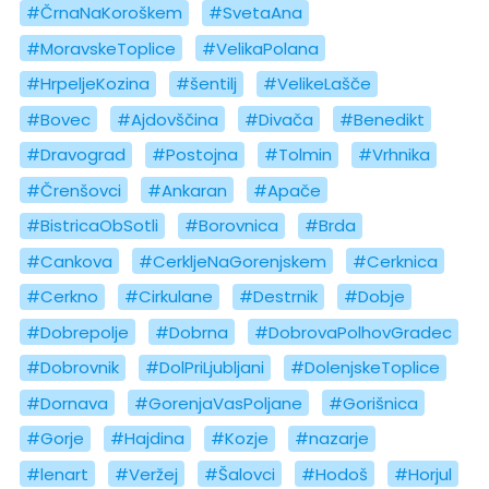
#ČrnaNaKoroškem
#SvetaAna
#MoravskeToplice
#VelikaPolana
#HrpeljeKozina
#šentilj
#VelikeLašče
#Bovec
#Ajdovščina
#Divača
#Benedikt
#Dravograd
#Postojna
#Tolmin
#Vrhnika
#Črenšovci
#Ankaran
#Apače
#BistricaObSotli
#Borovnica
#Brda
#Cankova
#CerkljeNaGorenjskem
#Cerknica
#Cerkno
#Cirkulane
#Destrnik
#Dobje
#Dobrepolje
#Dobrna
#DobrovaPolhovGradec
#Dobrovnik
#DolPriLjubljani
#DolenjskeToplice
#Dornava
#GorenjaVasPoljane
#Gorišnica
#Gorje
#Hajdina
#Kozje
#nazarje
#lenart
#Veržej
#Šalovci
#Hodoš
#Horjul