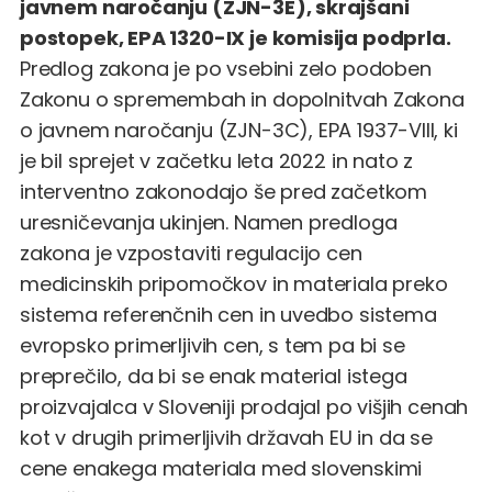
javnem naročanju (ZJN-3E), skrajšani
postopek, EPA 1320-IX je komisija podprla.
Predlog zakona je po vsebini zelo podoben
Zakonu o spremembah in dopolnitvah Zakona
o javnem naročanju (ZJN-3C), EPA 1937-VIII, ki
je bil sprejet v začetku leta 2022 in nato z
interventno zakonodajo še pred začetkom
uresničevanja ukinjen. Namen predloga
zakona je vzpostaviti regulacijo cen
medicinskih pripomočkov in materiala preko
sistema referenčnih cen in uvedbo sistema
evropsko primerljivih cen, s tem pa bi se
preprečilo, da bi se enak material istega
proizvajalca v Sloveniji prodajal po višjih cenah
kot v drugih primerljivih državah EU in da se
cene enakega materiala med slovenskimi