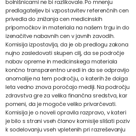
bolnišnicami ne bi razlikovale. Po mnenju
predlagateljev bi vzpostavitev referenčnih cen
privedla do znižanja cen medicinskih
pripomočkov in materiala na našem trgu in do
izenačitve nabavnih cen v javnih zavodih.
Komisija izpostavlja, da je ob predlogu zakona
nujno zasledovati skupen cilj, da se področje
nabav opreme in medicinskega materiala
končno transparentno uredi in da se odpravijo
anomalije na tem področju, o katerih že dolga
leta vedno znova poročajo mediji. Na področju
zdravstva gre za velika finančna sredstva, kar
pomeni, da je mogoče veliko privarčevati.
Komisija je o noveli opravila razpravo, v kateri
je bilo s strani vseh članov komisije slišati poziv
k sodelovanju vseh vpletenih pri razreševanju