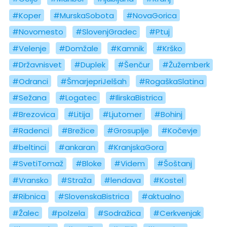
#Koper
#MurskaSobota
#NovaGorica
#Novomesto
#SlovenjGradec
#Ptuj
#Velenje
#Domžale
#Kamnik
#Krško
#Državnisvet
#Duplek
#Šenčur
#Žužemberk
#Odranci
#ŠmarjepriJelšah
#RogaškaSlatina
#Sežana
#Logatec
#IlirskaBistrica
#Brezovica
#Litija
#Ljutomer
#Bohinj
#Radenci
#Brežice
#Grosuplje
#Kočevje
#beltinci
#ankaran
#KranjskaGora
#SvetiTomaž
#Bloke
#Videm
#Šoštanj
#Vransko
#Straža
#lendava
#Kostel
#Ribnica
#SlovenskaBistrica
#aktualno
#Žalec
#polzela
#Sodražica
#Cerkvenjak