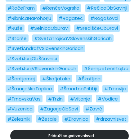
#RačeFram
#RenčeVogrsko
#RečicaObSavinji
#RibnicaNaPohorju
#Rogatec
#Rogašovci
#Ruše
#SelnicaObDravi
#SrediščeObDravi
#Starše
#SvetaTrojicaVSlovenskihGoricah
#SvetiAndražVSlovenskihGoricah
#SvetiJurijObŠčavnici
#SvetiJurijVSlovenskihGoricah
#ŠempeterVrtojba
#Šentjernej
#ŠkofjaLoka
#Škofljica
#ŠmarješkeToplice
#ŠmartnoPriLitiji
#Trbovlje
#TrnovskaVas
#Trzin
#Vitanje
#Vodice
#Vuzenica
#ZagorjeObSavi
#Zavrč
#Železniki
#Žetale
#Žirovnica
#drzavnisvet
Pridruži se
@drzavnisvet