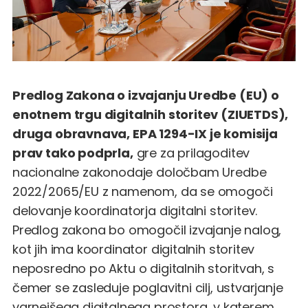
Predlog Zakona o izvajanju Uredbe (EU) o
enotnem trgu digitalnih storitev (ZIUETDS),
druga obravnava, EPA 1294-IX je komisija
prav tako podprla,
gre za prilagoditev
nacionalne zakonodaje določbam Uredbe
2022/2065/EU z namenom, da se omogoči
delovanje koordinatorja digitalni storitev.
Predlog zakona bo omogočil izvajanje nalog,
kot jih ima koordinator digitalnih storitev
neposredno po Aktu o digitalnih storitvah, s
čemer se zasleduje poglavitni cilj, ustvarjanje
varnejšega digitalnega prostora, v katerem