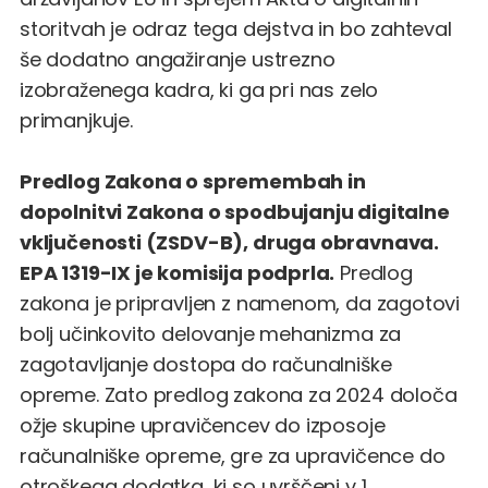
storitvah je odraz tega dejstva in bo zahteval
še dodatno angažiranje ustrezno
izobraženega kadra, ki ga pri nas zelo
primanjkuje.
Predlog Zakona o spremembah in
dopolnitvi Zakona o spodbujanju digitalne
vključenosti (ZSDV-B), druga obravnava.
EPA 1319-IX je komisija podprla.
Predlog
zakona je pripravljen z namenom, da zagotovi
bolj učinkovito delovanje mehanizma za
zagotavljanje dostopa do računalniške
opreme. Zato predlog zakona za 2024 določa
ožje skupine upravičencev do izposoje
računalniške opreme, gre za upravičence do
otroškega dodatka, ki so uvrščeni v 1.