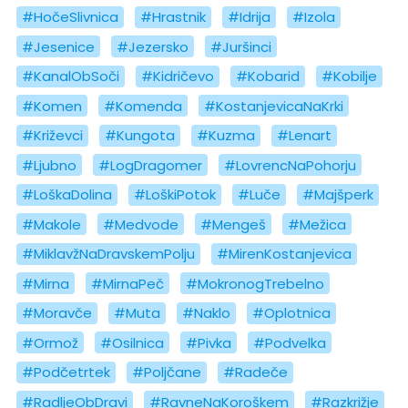
#HočeSlivnica
#Hrastnik
#Idrija
#Izola
#Jesenice
#Jezersko
#Juršinci
#KanalObSoči
#Kidričevo
#Kobarid
#Kobilje
#Komen
#Komenda
#KostanjevicaNaKrki
#Križevci
#Kungota
#Kuzma
#Lenart
#Ljubno
#LogDragomer
#LovrencNaPohorju
#LoškaDolina
#LoškiPotok
#Luče
#Majšperk
#Makole
#Medvode
#Mengeš
#Mežica
#MiklavžNaDravskemPolju
#MirenKostanjevica
#Mirna
#MirnaPeč
#MokronogTrebelno
#Moravče
#Muta
#Naklo
#Oplotnica
#Ormož
#Osilnica
#Pivka
#Podvelka
#Podčetrtek
#Poljčane
#Radeče
#RadljeObDravi
#RavneNaKoroškem
#Razkrižje