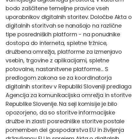
bodo zaščitene temeljne pravice vseh
uporabnikov digitalnih storitev. Določbe Akta o
digitalnih storitvah se nanašajo na različne
tipe posredniških platform - na ponudnike
dostopa do interneta, spletne tržnice,
družbena omrežja, platforme za izmenjavo
vsebin, trgovine z aplikacijami, spletne
potovalne, nastanitvene platforme… S
predlogom zakona se za koordinatorja
digitalnih storitev v Republiki Sloveniji predlaga
Agencija za komunikacijska omrežja in storitve
Republike Slovenije. Na seji komisije je bilo
opozorjeno, da so storitve informacijske
družbe in zlasti posredniške storitve postale
pomemben del gospodarstva EU in življenja
državljanov EU in sprejem Akta o digitalnih