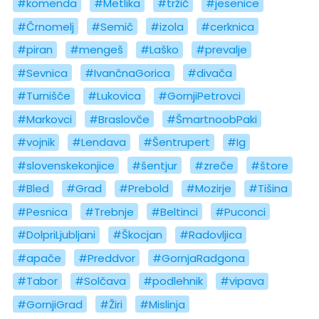
#komenda
#Metlika
#tržič
#jesenice
#Črnomelj
#Semič
#izola
#cerknica
#piran
#mengeš
#Laško
#prevalje
#Sevnica
#IvančnaGorica
#divača
#Turnišče
#Lukovica
#GornjiPetrovci
#Markovci
#Braslovče
#ŠmartnoobPaki
#vojnik
#Lendava
#Šentrupert
#Ig
#slovenskekonjice
#šentjur
#zreče
#štore
#Bled
#Grad
#Prebold
#Mozirje
#Tišina
#Pesnica
#Trebnje
#Beltinci
#Puconci
#DolpriLjubljani
#Škocjan
#Radovljica
#apače
#Preddvor
#GornjaRadgona
#Tabor
#Solčava
#podlehnik
#vipava
#GornjiGrad
#Žiri
#Mislinja