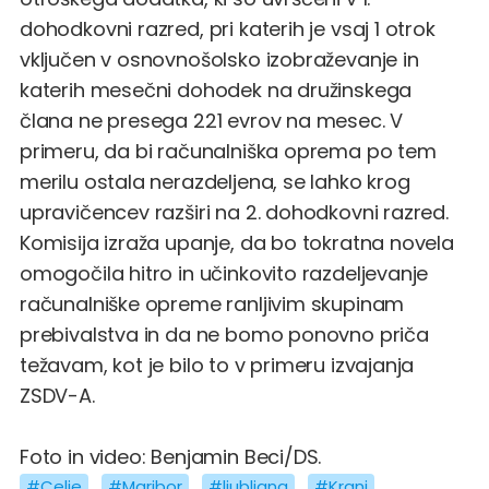
dohodkovni razred, pri katerih je vsaj 1 otrok
vključen v osnovnošolsko izobraževanje in
katerih mesečni dohodek na družinskega
člana ne presega 221 evrov na mesec. V
primeru, da bi računalniška oprema po tem
merilu ostala nerazdeljena, se lahko krog
upravičencev razširi na 2. dohodkovni razred.
Komisija izraža upanje, da bo tokratna novela
omogočila hitro in učinkovito razdeljevanje
računalniške opreme ranljivim skupinam
prebivalstva in da ne bomo ponovno priča
težavam, kot je bilo to v primeru izvajanja
ZSDV-A.
Foto in video: Benjamin Beci/DS.
#Celje
#Maribor
#ljubljana
#Kranj