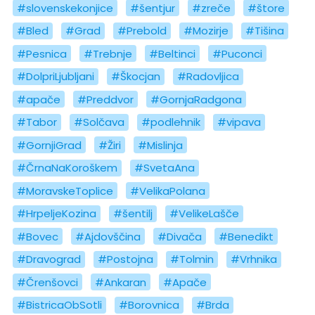
#slovenskekonjice
#šentjur
#zreče
#štore
#Bled
#Grad
#Prebold
#Mozirje
#Tišina
#Pesnica
#Trebnje
#Beltinci
#Puconci
#DolpriLjubljani
#Škocjan
#Radovljica
#apače
#Preddvor
#GornjaRadgona
#Tabor
#Solčava
#podlehnik
#vipava
#GornjiGrad
#Žiri
#Mislinja
#ČrnaNaKoroškem
#SvetaAna
#MoravskeToplice
#VelikaPolana
#HrpeljeKozina
#šentilj
#VelikeLašče
#Bovec
#Ajdovščina
#Divača
#Benedikt
#Dravograd
#Postojna
#Tolmin
#Vrhnika
#Črenšovci
#Ankaran
#Apače
#BistricaObSotli
#Borovnica
#Brda