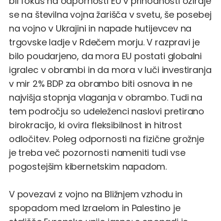
bil fokus na odpornosti EU v prihodnosti oziraje
se na številna vojna žarišča v svetu, še posebej
na vojno v Ukrajini in napade hutijevcev na
trgovske ladje v Rdečem morju. V razpravi je
bilo poudarjeno, da mora EU postati globalni
igralec v obrambi in da mora v luči investiranja
v mir 2% BDP za obrambo biti osnova in ne
najvišja stopnja vlaganja v obrambo. Tudi na
tem področju so udeleženci naslovi pretirano
birokracijo, ki ovira fleksibilnost in hitrost
odločitev. Poleg odpornosti na fizične grožnje
je treba več pozornosti nameniti tudi vse
pogostejšim kibernetskim napadom.
V povezavi z vojno na Bližnjem vzhodu in
spopadom med Izraelom in Palestino je