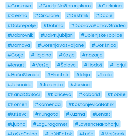
#Cankova
#CerkljeNaGorenjskem
#Cerknica
#Cerkno
#Cirkulane
#Destrnik
#Dobje
#Dobrepolje
#Dobrna
#DobrovaPolhovGradec
#Dobrovnik
#DolPriLjubljani
#DolenjskeToplice
#Dornava
#GorenjaVasPoljane
#Gorišnica
#Gorje
#Hajdina
#Kozje
#nazarje
#lenart
#Veržej
#Šalovci
#Hodoš
#Horjul
#HočeSlivnica
#Hrastnik
#Idrija
#Izola
#Jesenice
#Jezersko
#Juršinci
#KanalObSoči
#Kidričevo
#Kobarid
#Kobilje
#Komen
#Komenda
#KostanjevicaNaKrki
#Križevci
#Kungota
#Kuzma
#Lenart
#Ljubno
#LogDragomer
#LovrencNaPohorju
#LoškaDolina
#LoškiPotok
#Luče
#Majšperk