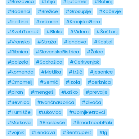
#Brezovica
#Litija
#Ljutomer
#Bohinj
#Radenci
#Brežice
#Grosuplje
#Kočevje
#beltinci
#ankaran
#KranjskaGora
#SvetiTomaž
#Bloke
#Videm
#Šoštanj
#Vransko
#Straža
#lendava
#Kostel
#Ribnica
#SlovenskaBistrica
#Žalec
#polzela
#Sodražica
#Cerkvenjak
#komenda
#Metlika
#tržič
#jesenice
#Črnomelj
#Semič
#izola
#cerknica
#piran
#mengeš
#Laško
#prevalje
#Sevnica
#IvančnaGorica
#divača
#Turnišče
#Lukovica
#GornjiPetrovci
#Markovci
#Braslovče
#ŠmartnoobPaki
#vojnik
#Lendava
#Šentrupert
#Ig