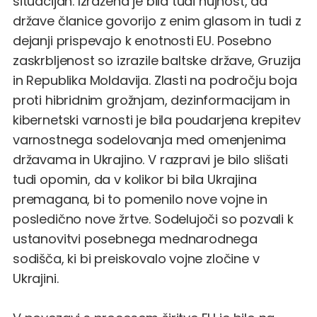
situacijah. Izražena je bila tudi nujnost, da
države članice govorijo z enim glasom in tudi z
dejanji prispevajo k enotnosti EU. Posebno
zaskrbljenost so izrazile baltske države, Gruzija
in Republika Moldavija. Zlasti na področju boja
proti hibridnim grožnjam, dezinformacijam in
kibernetski varnosti je bila poudarjena krepitev
varnostnega sodelovanja med omenjenima
državama in Ukrajino. V razpravi je bilo slišati
tudi opomin, da v kolikor bi bila Ukrajina
premagana, bi to pomenilo nove vojne in
posledično nove žrtve. Sodelujoči so pozvali k
ustanovitvi posebnega mednarodnega
sodišča, ki bi preiskovalo vojne zločine v
Ukrajini.