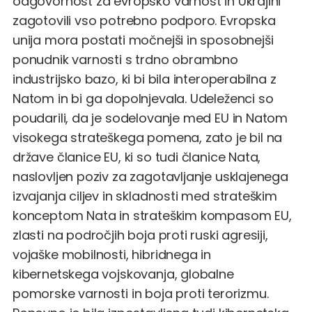
odgovornost za evropsko varnost in Ukrajini
zagotovili vso potrebno podporo. Evropska
unija mora postati močnejši in sposobnejši
ponudnik varnosti s trdno obrambno
industrijsko bazo, ki bi bila interoperabilna z
Natom in bi ga dopolnjevala. Udeleženci so
poudarili, da je sodelovanje med EU in Natom
visokega strateškega pomena, zato je bil na
države članice EU, ki so tudi članice Nata,
naslovljen poziv za zagotavljanje usklajenega
izvajanja ciljev in skladnosti med strateškim
konceptom Nata in strateškim kompasom EU,
zlasti na področjih boja proti ruski agresiji,
vojaške mobilnosti, hibridnega in
kibernetskega vojskovanja, globalne
pomorske varnosti in boja proti terorizmu.