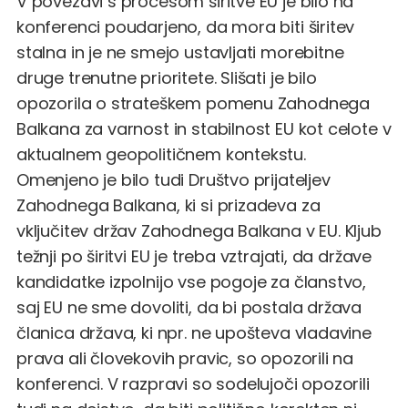
V povezavi s procesom širitve EU je bilo na
konferenci poudarjeno, da mora biti širitev
stalna in je ne smejo ustavljati morebitne
druge trenutne prioritete. Slišati je bilo
opozorila o strateškem pomenu Zahodnega
Balkana za varnost in stabilnost EU kot celote v
aktualnem geopolitičnem kontekstu.
Omenjeno je bilo tudi Društvo prijateljev
Zahodnega Balkana, ki si prizadeva za
vključitev držav Zahodnega Balkana v EU. Kljub
težnji po širitvi EU je treba vztrajati, da države
kandidatke izpolnijo vse pogoje za članstvo,
saj EU ne sme dovoliti, da bi postala država
članica država, ki npr. ne upošteva vladavine
prava ali človekovih pravic, so opozorili na
konferenci. V razpravi so sodelujoči opozorili