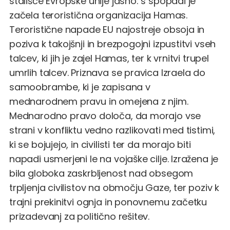
stališče Evropske unije jasno: s spopadi je
začela teroristična organizacija Hamas.
Teroristične napade EU najostreje obsoja in
poziva k takojšnji in brezpogojni izpustitvi vseh
talcev, ki jih je zajel Hamas, ter k vrnitvi trupel
umrlih talcev. Priznava se pravica Izraela do
samoobrambe, ki je zapisana v
mednarodnem pravu in omejena z njim.
Mednarodno pravo določa, da morajo vse
strani v konfliktu vedno razlikovati med tistimi,
ki se bojujejo, in civilisti ter da morajo biti
napadi usmerjeni le na vojaške cilje. Izražena je
bila globoka zaskrbljenost nad obsegom
trpljenja civilistov na območju Gaze, ter poziv k
trajni prekinitvi ognja in ponovnemu začetku
prizadevanj za politično rešitev.