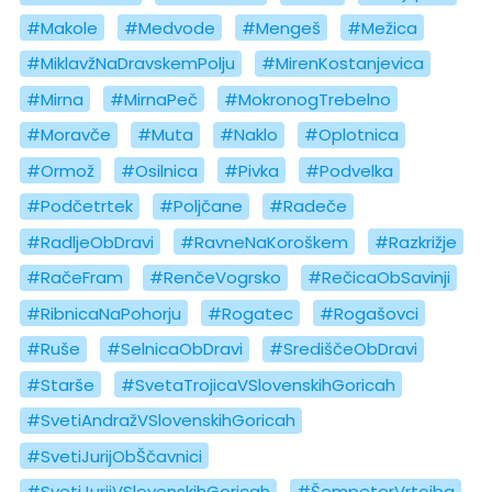
#Makole
#Medvode
#Mengeš
#Mežica
#MiklavžNaDravskemPolju
#MirenKostanjevica
#Mirna
#MirnaPeč
#MokronogTrebelno
#Moravče
#Muta
#Naklo
#Oplotnica
#Ormož
#Osilnica
#Pivka
#Podvelka
#Podčetrtek
#Poljčane
#Radeče
#RadljeObDravi
#RavneNaKoroškem
#Razkrižje
#RačeFram
#RenčeVogrsko
#RečicaObSavinji
#RibnicaNaPohorju
#Rogatec
#Rogašovci
#Ruše
#SelnicaObDravi
#SrediščeObDravi
#Starše
#SvetaTrojicaVSlovenskihGoricah
#SvetiAndražVSlovenskihGoricah
#SvetiJurijObŠčavnici
#SvetiJurijVSlovenskihGoricah
#ŠempeterVrtojba