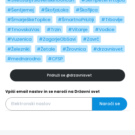
#Šentjernej
#ŠkofjaLoka
#Škofljica
#ŠmarješkeToplice
#ŠmartnoPriLitiji
#Trbovlje
#TrnovskaVas
#Trzin
#Vitanje
#Vodice
#Vuzenica
#ZagorjeObSavi
#Zavrč
#Železniki
#Žetale
#Žirovnica
#drzavnisvet
#mednarodno
#CFSP
Pridruži se
@drzavnisvet
Vpiši email naslov in se naroči na Državni svet
Naroči se