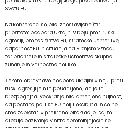
potekala v okviru belgijskega predsedovanja
Svetu EU.
Na konferenci so bile izpostavljene štiri
prioritete: podpora Ukrajini v boju proti ruski
agresiji, proces širitve EU, strateške usmeritve,
odpornost EU in situacija na Bližnjem vzhodu
ter prioritete in strateške usmeritve skupne
zunanje in varnostne politike.
Tekom obravnave podpore Ukrajini v boju proti
ruski agresiji je bilo poudarjeno, da je ta
brezpogojna. Večkrat je bila omenjena nujnost,
da postane politika EU bolj fleksibilna in se ne
sme zapletati v pretirano birokracijo, saj to
otežuje odzivanje v hitro spreminjajočih se