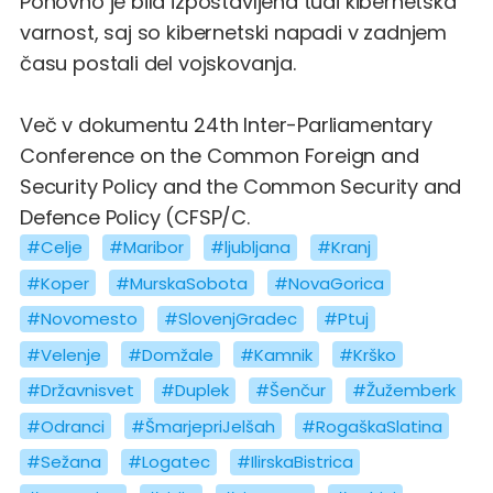
Ponovno je bila izpostavljena tudi kibernetska
varnost, saj so kibernetski napadi v zadnjem
času postali del vojskovanja.
Več v dokumentu 24th Inter-Parliamentary
Conference on the Common Foreign and
Security Policy and the Common Security and
Defence Policy (CFSP/C.
#Celje
#Maribor
#ljubljana
#Kranj
#Koper
#MurskaSobota
#NovaGorica
#Novomesto
#SlovenjGradec
#Ptuj
#Velenje
#Domžale
#Kamnik
#Krško
#Državnisvet
#Duplek
#Šenčur
#Žužemberk
#Odranci
#ŠmarjepriJelšah
#RogaškaSlatina
#Sežana
#Logatec
#IlirskaBistrica