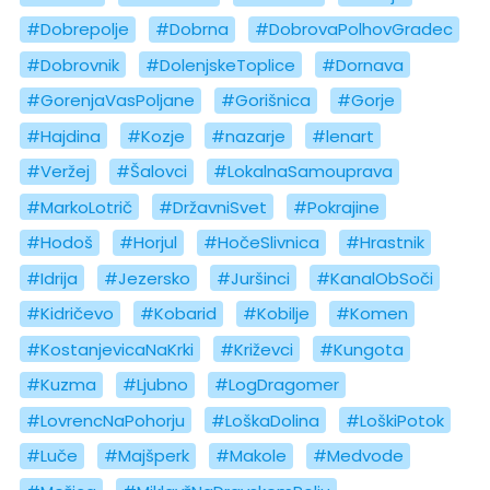
#Dobrepolje
#Dobrna
#DobrovaPolhovGradec
#Dobrovnik
#DolenjskeToplice
#Dornava
#GorenjaVasPoljane
#Gorišnica
#Gorje
#Hajdina
#Kozje
#nazarje
#lenart
#Veržej
#Šalovci
#LokalnaSamouprava
#MarkoLotrič
#DržavniSvet
#Pokrajine
#Hodoš
#Horjul
#HočeSlivnica
#Hrastnik
#Idrija
#Jezersko
#Juršinci
#KanalObSoči
#Kidričevo
#Kobarid
#Kobilje
#Komen
#KostanjevicaNaKrki
#Križevci
#Kungota
#Kuzma
#Ljubno
#LogDragomer
#LovrencNaPohorju
#LoškaDolina
#LoškiPotok
#Luče
#Majšperk
#Makole
#Medvode