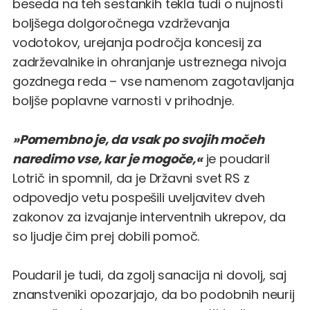
beseda na teh sestankih tekla tudi o nujnosti
boljšega dolgoročnega vzdrževanja
vodotokov, urejanja področja koncesij za
zadrževalnike in ohranjanje ustreznega nivoja
gozdnega reda – vse namenom zagotavljanja
boljše poplavne varnosti v prihodnje.
»Pomembno je, da vsak po svojih močeh
naredimo vse, kar je mogoče,«
je poudaril
Lotrič in spomnil, da je Državni svet RS z
odpovedjo vetu pospešili uveljavitev dveh
zakonov za izvajanje interventnih ukrepov, da
so ljudje čim prej dobili pomoč.
Poudaril je tudi, da zgolj sanacija ni dovolj, saj
znanstveniki opozarjajo, da bo podobnih neurij