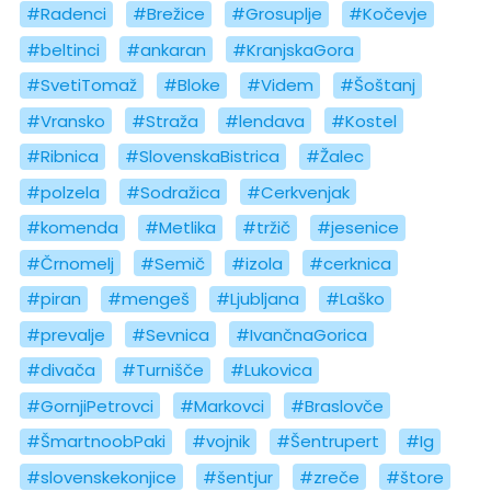
#Radenci
#Brežice
#Grosuplje
#Kočevje
#beltinci
#ankaran
#KranjskaGora
#SvetiTomaž
#Bloke
#Videm
#Šoštanj
#Vransko
#Straža
#lendava
#Kostel
#Ribnica
#SlovenskaBistrica
#Žalec
#polzela
#Sodražica
#Cerkvenjak
#komenda
#Metlika
#tržič
#jesenice
#Črnomelj
#Semič
#izola
#cerknica
#piran
#mengeš
#Ljubljana
#Laško
#prevalje
#Sevnica
#IvančnaGorica
#divača
#Turnišče
#Lukovica
#GornjiPetrovci
#Markovci
#Braslovče
#ŠmartnoobPaki
#vojnik
#Šentrupert
#Ig
#slovenskekonjice
#šentjur
#zreče
#štore