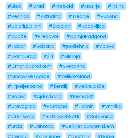
#Bled
#Grad
#Prebold
#Mozirje
#Tišina
#Pesnica
#Aktualno
#Trebnje
#Puconci
#DolpriLjubljani
#Škocjan
#Radovljica
#apače
#Preddvor
#GornjaRadgona
#Tabor
#Solčava
#podlehnik
#vipava
#GornjiGrad
#Žiri
#Mislinja
#ČrnaNaKoroškem
#SvetaAna
#MoravskeToplice
#VelikaPolana
#HrpeljeKozina
#šentilj
#VelikeLašče
#Bovec
#Ajdovščina
#Benedikt
#Dravograd
#Postojna
#Tolmin
#Vrhnika
#Črenšovci
#BistricaObSotli
#Borovnica
#Brda
#Cankova
#CerkljeNaGorenjskem
#Cerkno
#Cirkulane
#Destrnik
#Dobje