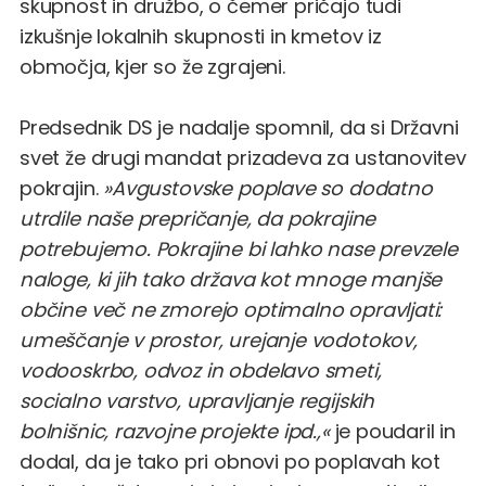
skupnost in družbo, o čemer pričajo tudi
izkušnje lokalnih skupnosti in kmetov iz
območja, kjer so že zgrajeni.
Predsednik DS je nadalje spomnil, da si Državni
svet že drugi mandat prizadeva za ustanovitev
pokrajin.
»Avgustovske poplave so dodatno
utrdile naše prepričanje, da pokrajine
potrebujemo. Pokrajine bi lahko nase prevzele
naloge, ki jih tako država kot mnoge manjše
občine več ne zmorejo optimalno opravljati:
umeščanje v prostor, urejanje vodotokov,
vodooskrbo, odvoz in obdelavo smeti,
socialno varstvo, upravljanje regijskih
bolnišnic, razvojne projekte ipd.,«
je poudaril in
dodal, da je tako pri obnovi po poplavah kot