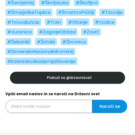
#Šentjernej
#ŠkofjaLoka
#Škofljica
#ŠmarješkeToplice
#ŠmartnoPriLitiji
#Trbovlje
#TrnovskaVas
#Trzin
#Vitanje
#Vodice
#Vuzenica
#ZagorjeObSavi
#Zavrč
#Železniki
#Žetale
#Žirovnica
#SlovenskoNacionalniKomitej
#InženirskoAkademijaSlovenije
Pridruži se
@drzavnisvet
Vpiši email naslov in se naroči na Državni svet
Naroči se