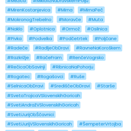
#Mežica
#MiklavžNaDravskemPolju
#MirenKostanjevica
#Mirna
#MirnaPeč
#MokronogTrebelno
#Moravče
#Muta
#Naklo
#Oplotnica
#Ormož
#Osilnica
#Pivka
#Podvelka
#Podčetrtek
#Poljčane
#Radeče
#RadljeObDravi
#RavneNaKoroškem
#Razkrižje
#RačeFram
#RenčeVogrsko
#RečicaObSavinji
#RibnicaNaPohorju
#Rogatec
#Rogašovci
#Ruše
#SelnicaObDravi
#SrediščeObDravi
#Starše
#SvetaTrojicaVSlovenskihGoricah
#SvetiAndražVSlovenskihGoricah
#SvetiJurijObŠčavnici
#SvetiJurijVSlovenskihGoricah
#ŠempeterVrtojba