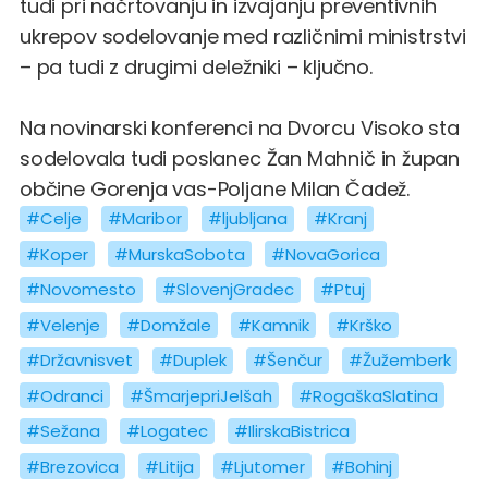
tudi pri načrtovanju in izvajanju preventivnih
ukrepov sodelovanje med različnimi ministrstvi
– pa tudi z drugimi deležniki – ključno.
Na novinarski konferenci na Dvorcu Visoko sta
sodelovala tudi poslanec Žan Mahnič in župan
občine Gorenja vas-Poljane Milan Čadež.
#Celje
#Maribor
#ljubljana
#Kranj
#Koper
#MurskaSobota
#NovaGorica
#Novomesto
#SlovenjGradec
#Ptuj
#Velenje
#Domžale
#Kamnik
#Krško
#Državnisvet
#Duplek
#Šenčur
#Žužemberk
#Odranci
#ŠmarjepriJelšah
#RogaškaSlatina
#Sežana
#Logatec
#IlirskaBistrica
#Brezovica
#Litija
#Ljutomer
#Bohinj