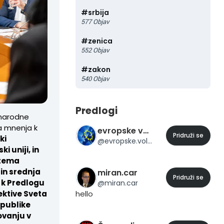
#
srbija
577
Objav
#
zenica
552
Objav
#
zakon
540
Objav
Predlogi
narodne
la mnenja k
evropske volitve 2014
Pridruži se
ki
@
evropske.volitve.2014
i uniji, in
stema
 in srednja
miran.car
Pridruži se
 k Predlogu
@
miran.car
ektive Sveta
hello
epublike
ovanju v