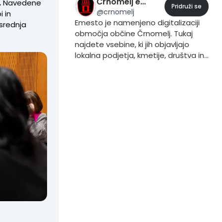
Črnomelj eMesto
.
Navedene
Pridruži se
@
crnomelj
i in
Emesto je namenjeno digitalizaciji
 srednja
območja občine Črnomelj. Tukaj
najdete vsebine, ki jih objavljajo
lokalna podjetja, kmetije, društva in
prebivalci. Če želite vsebino dodati
to storite iz svojega profila, tako da
pri objavljanju vsebine dodate trend
#Črnomelj.