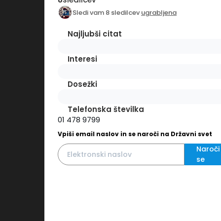
Sledi vam 8 sledilcev
ugrabljena
Najljubši citat
Interesi
Dosežki
Telefonska številka
01 478 9799
Vpiši email naslov in se naroči na Državni svet
Naroči
se