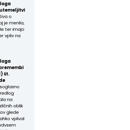
dloga
utemeljitvi
tiva o
j je menila,
e ter imajo
r vpliv na
dloga
 spremembi
) št.
ede
 soglasno
predlog
ala na
ličnih oblik
kov glede
ahko vplival
predvsem