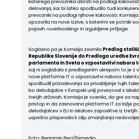
katerega prevoznika izbrati na podlagi kakovost
delovanja, kar bi lahko spodbudilo tudi konkur
prevozniki na podlagi njihove kakovosti. Komisij
opozorila na nove izzive, s katerimi se potniki so
pojavih »overbooking« in izgubljene prtljage.
Soglasno pa je Komisija zavrnila
Predlog stališ
Republike Slovenije do Predloga uredbe Ev
parlamenta in Sveta o vzpostavitvi nabora t
saj ni soglašala s predlaganim ukrepom to je z v
nove platforme IT o vzpostavitvi nabora talentov 
spodbudil prizadevanja za privabljanje tujih talen
bo delodajalce v Evropski uniji povezoval z iskalc
tretjih državah. Komisija je ocenila, da gre za n
pristop in da zasnovana platforma IT za lažje 
delodajalcev v EU in iskalcev zaposlitve iz tretji
uspešno prispevala k cilju zmanjšanja nedovoljen
Foto: Benjamin Beci/Fixmedia.