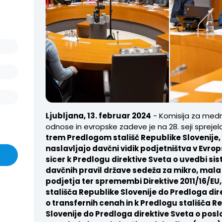
Ljubljana, 13. februar 2024
- Komisija za med
odnose in evropske zadeve je na 28. seji spreje
trem Predlogom stališč Republike Slovenije, 
naslavljajo davčni vidik podjetništva v Evropsk
sicer k Predlogu direktive Sveta o uvedbi si
davčnih pravil države sedeža za mikro, mala
podjetja ter spremembi Direktive 2011/16/EU,
stališča Republike Slovenije do Predloga dir
o transfernih cenah in k Predlogu stališča R
Slovenije do Predloga direktive Sveta o posl