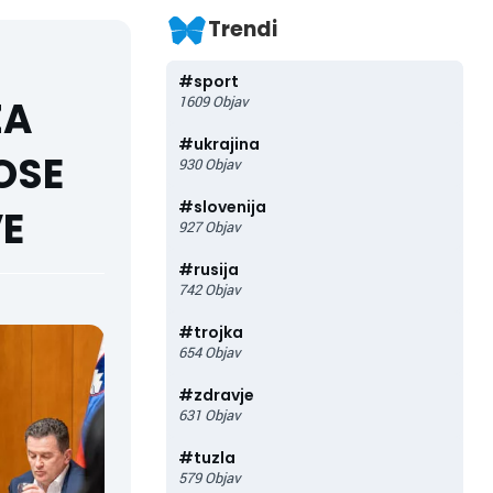
Trendi
#
sport
ZA
1609
Objav
#
ukrajina
OSE
930
Objav
#
slovenija
VE
927
Objav
#
rusija
742
Objav
#
trojka
654
Objav
#
zdravje
631
Objav
#
tuzla
579
Objav