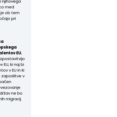
i njihovega
enco med
a je ob tem
očajo pri
ča
ropskega
alentov EU
,
zpostavitvijo
EU, ki naj bi
tov v EU in ki
i zaposlitve v
apačen
povezovanje
h držav ne bo
ih migracij.