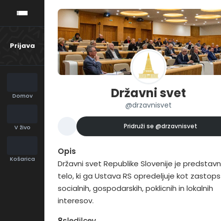
Prijava
Državni svet
Domov
@drzavnisvet
Pridruži se
@drzavnisvet
V živo
Opis
Košarica
Državni svet Republike Slovenije je predstavn
telo, ki ga Ustava RS opredeljuje kot zastop
socialnih, gospodarskih, poklicnih in lokalnih
interesov.
8
sledilcev