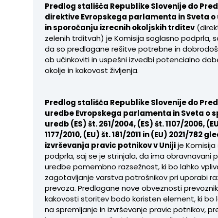
Predlog stališča Republike Slovenije do Pre
direktive Evropskega parlamenta in Sveta o 
in sporočanju izrecnih okoljskih trditev
(direk
zelenih trditvah) je Komisija soglasno podprla, sa
da so predlagane rešitve potrebne in dobrodošl
ob učinkoviti in uspešni izvedbi potencialno dobe
okolje in kakovost življenja.
Predlog stališča Republike Slovenije do Pre
uredbe Evropskega parlamenta in Sveta o
uredb (ES) št. 261/2004, (ES) št. 1107/2006, (EU
1177/2010, (EU) št. 181/2011 in (EU) 2021/782 gl
izvrševanja pravic potnikov v Uniji
je Komisija
podprla, saj se je strinjala, da ima obravnavani 
uredbe pomembno razsežnost, ki bo lahko vpliv
zagotavljanje varstva potrošnikov pri uporabi raz
prevoza. Predlagane nove obveznosti prevozni
kakovosti storitev bodo koristen element, ki bo l
na spremljanje in izvrševanje pravic potnikov, 