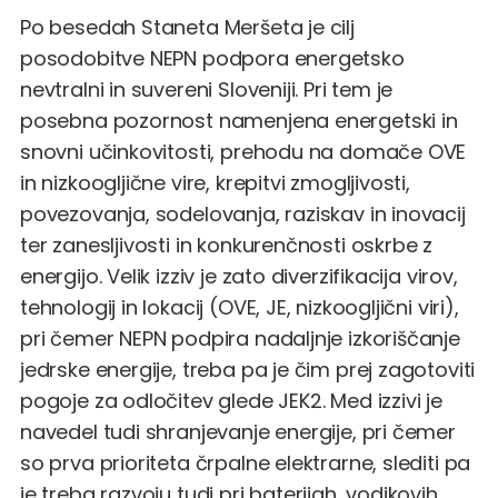
Po besedah Staneta Meršeta je cilj
posodobitve NEPN podpora energetsko
nevtralni in suvereni Sloveniji. Pri tem je
posebna pozornost namenjena energetski in
snovni učinkovitosti, prehodu na domače OVE
in nizkoogljične vire, krepitvi zmogljivosti,
povezovanja, sodelovanja, raziskav in inovacij
ter zanesljivosti in konkurenčnosti oskrbe z
energijo. Velik izziv je zato diverzifikacija virov,
tehnologij in lokacij (OVE, JE, nizkoogljični viri),
pri čemer NEPN podpira nadaljnje izkoriščanje
jedrske energije, treba pa je čim prej zagotoviti
pogoje za odločitev glede JEK2. Med izzivi je
navedel tudi shranjevanje energije, pri čemer
so prva prioriteta črpalne elektrarne, slediti pa
je treba razvoju tudi pri baterijah, vodikovih