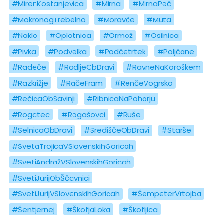
#MirenKostanjevica
#Mirna
#MirnaPeč
#MokronogTrebelno
#Moravče
#Muta
#Naklo
#Oplotnica
#Ormož
#Osilnica
#Pivka
#Podvelka
#Podčetrtek
#Poljčane
#Radeče
#RadljeObDravi
#RavneNaKoroškem
#Razkrižje
#RačeFram
#RenčeVogrsko
#RečicaObSavinji
#RibnicaNaPohorju
#Rogatec
#Rogašovci
#Ruše
#SelnicaObDravi
#SrediščeObDravi
#Starše
#SvetaTrojicaVSlovenskihGoricah
#SvetiAndražVSlovenskihGoricah
#SvetiJurijObŠčavnici
#SvetiJurijVSlovenskihGoricah
#ŠempeterVrtojba
#Šentjernej
#ŠkofjaLoka
#Škofljica