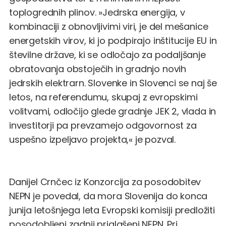
toplogrednih plinov. »Jedrska energija, v
kombinaciji z obnovljivimi viri, je del mešanice
energetskih virov, ki jo podpirajo inštitucije EU in
številne države, ki se odločajo za podaljšanje
obratovanja obstoječih in gradnjo novih
jedrskih elektrarn. Slovenke in Slovenci se naj še
letos, na referendumu, skupaj z evropskimi
volitvami, odločijo glede gradnje JEK 2, vlada in
investitorji pa prevzamejo odgovornost za
uspešno izpeljavo projekta,« je pozval.
Danijel Crnčec iz Konzorcija za posodobitev
NEPN je povedal, da mora Slovenija do konca
junija letošnjega leta Evropski komisiji predložiti
posodobljeni zadnji priglašeni NEPN. Pri