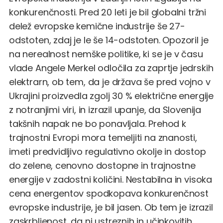
konkurenčnosti. Pred 20 leti je bil globalni tržni
delež evropske kemične industrije še 27-
odstoten, zdaj je le še 14-odstoten. Opozoril je
na nerealnost nemške politike, ki se je v času
vlade Angele Merkel odločila za zaprtje jedrskih
elektrarn, ob tem, da je država še pred vojno v
Ukrajini proizvedla zgolj 30 % električne energije
z notranjimi viri, in izrazil upanje, da Slovenija
takšnih napak ne bo ponavljala. Prehod k
trajnostni Evropi mora temeljiti na znanosti,
imeti predvidljivo regulativno okolje in dostop
do zelene, cenovno dostopne in trajnostne
energije v zadostni količini. Nestabilna in visoka
cena energentov spodkopava konkurenčnost
evropske industrije, je bil jasen. Ob tem je izrazil
zaskrbljenost, da ni ustreznih in učinkovitih