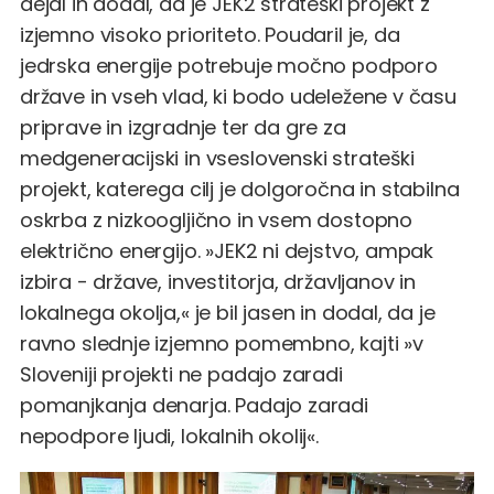
dejal in dodal, da je JEK2 strateški projekt z
izjemno visoko prioriteto. Poudaril je, da
jedrska energije potrebuje močno podporo
države in vseh vlad, ki bodo udeležene v času
priprave in izgradnje ter da gre za
medgeneracijski in vseslovenski strateški
projekt, katerega cilj je dolgoročna in stabilna
oskrba z nizkoogljično in vsem dostopno
električno energijo. »JEK2 ni dejstvo, ampak
izbira - države, investitorja, državljanov in
lokalnega okolja,« je bil jasen in dodal, da je
ravno slednje izjemno pomembno, kajti »v
Sloveniji projekti ne padajo zaradi
pomanjkanja denarja. Padajo zaradi
nepodpore ljudi, lokalnih okolij«.