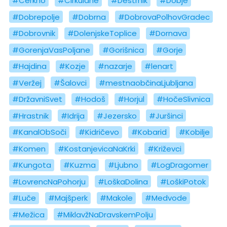
#Cerkno
#Cirkulane
#Destrnik
#Dobje
#Dobrepolje
#Dobrna
#DobrovaPolhovGradec
#Dobrovnik
#DolenjskeToplice
#Dornava
#GorenjaVasPoljane
#Gorišnica
#Gorje
#Hajdina
#Kozje
#nazarje
#lenart
#Veržej
#Šalovci
#mestnaobčinaLjubljana
#DržavniSvet
#Hodoš
#Horjul
#HočeSlivnica
#Hrastnik
#Idrija
#Jezersko
#Juršinci
#KanalObSoči
#Kidričevo
#Kobarid
#Kobilje
#Komen
#KostanjevicaNaKrki
#Križevci
#Kungota
#Kuzma
#Ljubno
#LogDragomer
#LovrencNaPohorju
#LoškaDolina
#LoškiPotok
#Luče
#Majšperk
#Makole
#Medvode
#Mežica
#MiklavžNaDravskemPolju