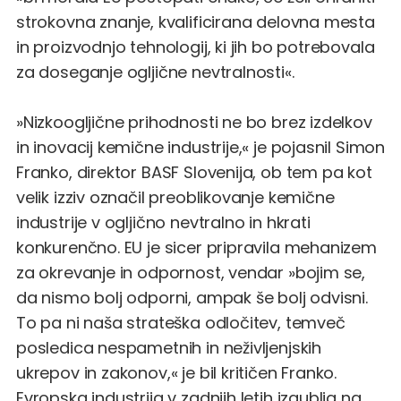
strokovna znanje, kvalificirana delovna mesta
in proizvodnjo tehnologij, ki jih bo potrebovala
za doseganje ogljične nevtralnosti«.
»Nizkoogljične prihodnosti ne bo brez izdelkov
in inovacij kemične industrije,« je pojasnil Simon
Franko, direktor BASF Slovenija, ob tem pa kot
velik izziv označil preoblikovanje kemične
industrije v ogljično nevtralno in hkrati
konkurenčno. EU je sicer pripravila mehanizem
za okrevanje in odpornost, vendar »bojim se,
da nismo bolj odporni, ampak še bolj odvisni.
To pa ni naša strateška odločitev, temveč
posledica nespametnih in neživljenjskih
ukrepov in zakonov,« je bil kritičen Franko.
Evropska industrija v zadnjih letih izgublja na