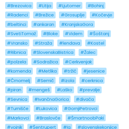
#Brezovica
#Litija
#Ljutomer
#Bohinj
#Radenci
#Brežice
#Grosuplje
#Kočevje
#beltinci
#ankaran
#KranjskaGora
#SvetiTomaž
#Bloke
#Videm
#Šoštanj
#Vransko
#Straža
#lendava
#Kostel
#Ribnica
#SlovenskaBistrica
#Žalec
#polzela
#Sodražica
#Cerkvenjak
#komenda
#Metlika
#tržič
#jesenice
#Črnomelj
#Semič
#izola
#cerknica
#piran
#mengeš
#Laško
#prevalje
#Sevnica
#IvančnaGorica
#divača
#Turnišče
#Lukovica
#GornjiPetrovci
#Markovci
#Braslovče
#ŠmartnoobPaki
#vojnik
#Šentrupert
#Ig
#slovenskekonjice