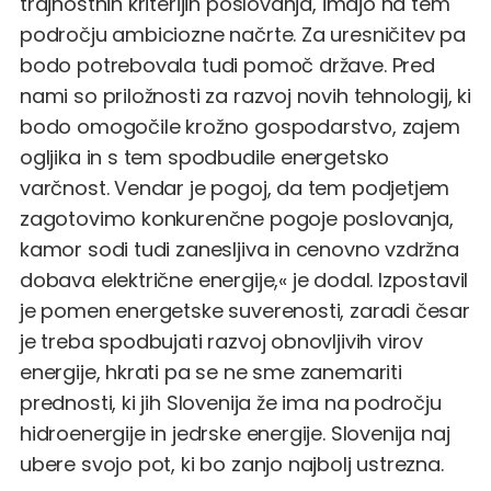
trajnostnih kriterijih poslovanja, imajo na tem
področju ambiciozne načrte. Za uresničitev pa
bodo potrebovala tudi pomoč države. Pred
nami so priložnosti za razvoj novih tehnologij, ki
bodo omogočile krožno gospodarstvo, zajem
ogljika in s tem spodbudile energetsko
varčnost. Vendar je pogoj, da tem podjetjem
zagotovimo konkurenčne pogoje poslovanja,
kamor sodi tudi zanesljiva in cenovno vzdržna
dobava električne energije,« je dodal. Izpostavil
je pomen energetske suverenosti, zaradi česar
je treba spodbujati razvoj obnovljivih virov
energije, hkrati pa se ne sme zanemariti
prednosti, ki jih Slovenija že ima na področju
hidroenergije in jedrske energije. Slovenija naj
ubere svojo pot, ki bo zanjo najbolj ustrezna.