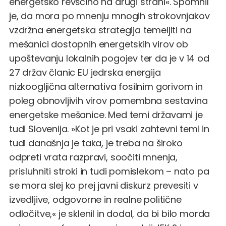
energetsko revščino na drugi strani«. Spomnil
je, da mora po mnenju mnogih strokovnjakov
vzdržna energetska strategija temeljiti na
mešanici dostopnih energetskih virov ob
upoštevanju lokalnih pogojev ter da je v 14 od
27 držav članic EU jedrska energija
nizkoogljična alternativa fosilnim gorivom in
poleg obnovljivih virov pomembna sestavina
energetske mešanice. Med temi državami je
tudi Slovenija. »Kot je pri vsaki zahtevni temi in
tudi današnja je taka, je treba na široko
odpreti vrata razpravi, soočiti mnenja,
prisluhniti stroki in tudi pomislekom – nato pa
se mora slej ko prej javni diskurz prevesiti v
izvedljive, odgovorne in realne politične
odločitve,« je sklenil in dodal, da bi bilo morda