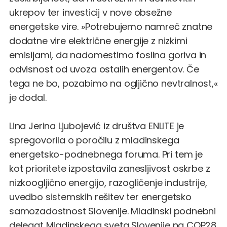
ukrepov ter investicij v nove obsežne
energetske vire. »Potrebujemo namreč znatne
dodatne vire električne energije z nizkimi
emisijami, da nadomestimo fosilna goriva in
odvisnost od uvoza ostalih energentov. Če
tega ne bo, pozabimo na ogljično nevtralnost,«
je dodal.
Lina Jerina Ljubojević iz društva ENLITE je
spregovorila o poročilu z mladinskega
energetsko-podnebnega foruma. Pri tem je
kot prioritete izpostavila zanesljivost oskrbe z
nizkoogljično energijo, razogličenje industrije,
uvedbo sistemskih rešitev ter energetsko
samozadostnost Slovenije. Mladinski podnebni
delegat Mladinskega sveta Slovenije na COP28