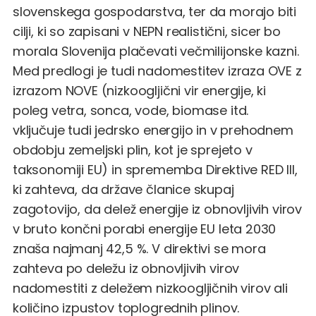
slovenskega gospodarstva, ter da morajo biti
cilji, ki so zapisani v NEPN realistični, sicer bo
morala Slovenija plačevati večmilijonske kazni.
Med predlogi je tudi nadomestitev izraza OVE z
izrazom NOVE (nizkoogljični vir energije, ki
poleg vetra, sonca, vode, biomase itd.
vključuje tudi jedrsko energijo in v prehodnem
obdobju zemeljski plin, kot je sprejeto v
taksonomiji EU) in sprememba Direktive RED III,
ki zahteva, da države članice skupaj
zagotovijo, da delež energije iz obnovljivih virov
v bruto končni porabi energije EU leta 2030
znaša najmanj 42,5 %. V direktivi se mora
zahteva po deležu iz obnovljivih virov
nadomestiti z deležem nizkoogljičnih virov ali
količino izpustov toplogrednih plinov.