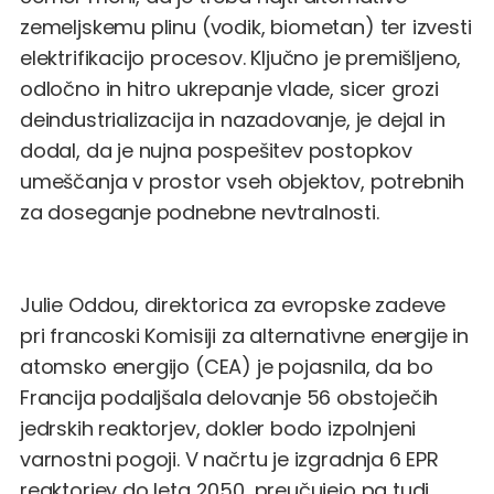
zemeljskemu plinu (vodik, biometan) ter izvesti
elektrifikacijo procesov. Ključno je premišljeno,
odločno in hitro ukrepanje vlade, sicer grozi
deindustrializacija in nazadovanje, je dejal in
dodal, da je nujna pospešitev postopkov
umeščanja v prostor vseh objektov, potrebnih
za doseganje podnebne nevtralnosti.
Julie Oddou, direktorica za evropske zadeve
pri francoski Komisiji za alternativne energije in
atomsko energijo (CEA) je pojasnila, da bo
Francija podaljšala delovanje 56 obstoječih
jedrskih reaktorjev, dokler bodo izpolnjeni
varnostni pogoji. V načrtu je izgradnja 6 EPR
reaktorjev do leta 2050, preučujejo pa tudi