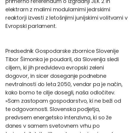
primerno referendum o izgradnji JEK 2 in
elektrarn z malimi modularnimi jedrskimi
reaktorji izvesti z letošnjimi junijskimi volitvami v
Evropski parlament.
Predsednik Gospodarske zbornice Slovenije
Tibor Šimonka je poudaril, da Slovenija sledi
ciljem, ki jih predvideva evropski zeleni
dogovor, in sicer doseganje podnebne
nevtralnosti do leta 2050, vendar pa je način,
kako bomo te cilje dosegli, naša odločitev.
»Sam zastopam gospodarstvo, ki ne beži od
te odgovornosti. Slovenska podjetja,
predvsem energetsko intenzivna, ki so že
danes v samem svetovnem vrhu po