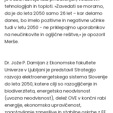
tehnologijah in toploti. »Zavedati se moramo,
da je do leta 2050 samo 26 let – kar delamo
danes, bo imelo pozitivne in negativne učinke
tudi v letu 2050 - ne priklepajmo uporabnikov
na neučinkovite in ogljične rešitve,« je opozoril
Merše.
Dr. Jože P. Damijan z Ekonomske fakultete
Univerze v Ljubljani je predstavil Strategijo
razvoja elektroenergetskega sistema Slovenije
do leta 2050, katere cilji so razogljičenje in
biodiverziteta, energetska neodvisnost
(uvozna neodvisnost), delež OVE v končni rabi
energije, ekonomska upravičenost,
zagotavljanje zanesljive in stabilne oskrbe z EE