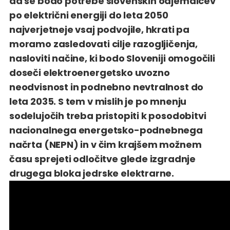
da se bodo potrebe slovenskih odjemalcev
po električni energiji do leta 2050
najverjetneje vsaj podvojile, hkrati pa
moramo zasledovati cilje razogljičenja,
nasloviti načine, ki bodo Sloveniji omogočili
doseči elektroenergetsko uvozno
neodvisnost in podnebno nevtralnost do
leta 2035. S tem v mislih je po mnenju
sodelujočih treba pristopiti k posodobitvi
nacionalnega energetsko-podnebnega
načrta (NEPN) in v čim krajšem možnem
času sprejeti odločitve glede izgradnje
drugega bloka jedrske elektrarne.