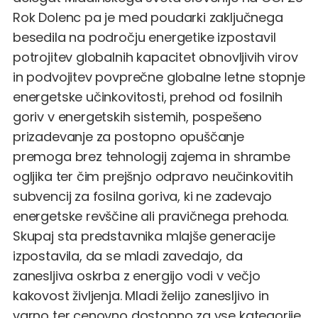
Rok Dolenc pa je med poudarki zaključnega
besedila na področju energetike izpostavil
potrojitev globalnih kapacitet obnovljivih virov
in podvojitev povprečne globalne letne stopnje
energetske učinkovitosti, prehod od fosilnih
goriv v energetskih sistemih, pospešeno
prizadevanje za postopno opuščanje
premoga brez tehnologij zajema in shrambe
ogljika ter čim prejšnjo odpravo neučinkovitih
subvencij za fosilna goriva, ki ne zadevajo
energetske revščine ali pravičnega prehoda.
Skupaj sta predstavnika mlajše generacije
izpostavila, da se mladi zavedajo, da
zanesljiva oskrba z energijo vodi v večjo
kakovost življenja. Mladi želijo zanesljivo in
varno ter cenovno dostopno za vse kategorije