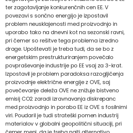
ter zagotavljanje konkurenčnih cen EE. V
povezavi s sončno energijo je izpostavil
problem neusklajenosti med proizvodnjo in
uporabo tako na dnevni kot na sezonski ravni,
pri čemer so rešitve tega problema izredno
drage. Upoštevati je treba tudi, da se bo z
energetskim prestrukturiranjem povečalo
povpraševanje industrije po EE vsaj za 3-krat.
Izpostavil je problem paradoksa razogljičenja
proizvodnje električne energije z OVE, saj
povečevanje deleža OVE ne znižuje bistveno
emisij CO2 zaradi izravnavanja diskrepanc
med proizvodnjo in porabo EE iz OVE s fosilnimi
viri. Poudaril je tudi strateški pomen industrij
materialov v globalni geopolitični situaciji, pri
čemer meni, da je treba najti alternativo