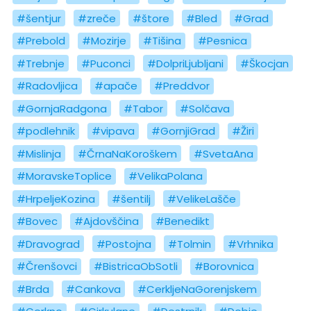
#šentjur
#zreče
#štore
#Bled
#Grad
#Prebold
#Mozirje
#Tišina
#Pesnica
#Trebnje
#Puconci
#DolpriLjubljani
#Škocjan
#Radovljica
#apače
#Preddvor
#GornjaRadgona
#Tabor
#Solčava
#podlehnik
#vipava
#GornjiGrad
#Žiri
#Mislinja
#ČrnaNaKoroškem
#SvetaAna
#MoravskeToplice
#VelikaPolana
#HrpeljeKozina
#šentilj
#VelikeLašče
#Bovec
#Ajdovščina
#Benedikt
#Dravograd
#Postojna
#Tolmin
#Vrhnika
#Črenšovci
#BistricaObSotli
#Borovnica
#Brda
#Cankova
#CerkljeNaGorenjskem