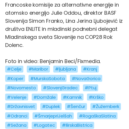
Francoske komisije za alternativne energije in
atomsko energijo Julie Oddou, direktor BASF
Slovenija Simon Franko, Lina Jerina Ljubojević iz
društva ENLITE in mladinski podnebni delegat
Mladinskega sveta Slovenije na COP28 Rok
Dolenc.
Foto in video: Benjamin Beci/Fixmedia.
#Celje
#Maribor
#ljubljana
#Kranj
#Koper
#MurskaSobota
#NovaGorica
#Novomesto
#SlovenjGradec
#Ptuj
#Velenje
#Domžale
#Kamnik
#Krško
#Državnisvet
#Duplek
#Šenčur
#Žužemberk
#Odranci
#ŠmarjepriJelšah
#RogaškaSlatina
#Sežana
#Logatec
#IlirskaBistrica