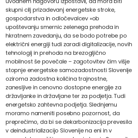
uvodnem nagovoru izpostavil, da mora biti
skupni cilj prizadevanj energetske stroke,
gospodarstva in odločevalcev »ob
upoštevanju smernic zelenega prehoda in
hkratnem zavedanju, da se bodo potrebe po
električni energiji tudi zaradi digitalizacije, novih
tehnologij in prehoda na brezogljično
mobilnost še povečale – zagotovitev čim višje
stopnje energetske samozadostnosti Slovenije
oziroma zadostna količina trajnostne,
zanesljive in cenovno dostopne energije za
državljanke in državljane ter za podjetja. Tudi
energetsko zahtevna podjetja. Slednjemu
moramo nameniti posebno pozornost, da
preprečimo, da bi se dekarbonizacija prevesila
v deindustrializacijo Slovenije na eni in v