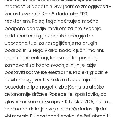
možnost 13 dodatnih GW jedrske zmogljivosti -
kar ustreza približno 8 dodatnim EPR
reaktorjem. Poleg tega načrtujejo močno
podporo obnovljivim virom za proizvodnjo
električne energije. Jedrska energija bo
uporabna tudi za razogljičenje na drugih
področjih. S tega vidika bodo ključni majhni,
modularni reaktorji, ker so lahko posebej
zasnovani za koproizvodnjo in jih je lažje
postaviti kot velike elektrarne. Projekt gradnje
novih zmogljivosti v Krškem bo po njenih
besedah pripomogel k izboljšanju strateške
avtonomije države. Posebej je izpostavila, da
glavni konkurenti Evrope - Kitajska, ZDA, Indija ...
močno podpirajo svoje domače industrije in
»bi morala EU postopati enako, če želi ohraniti