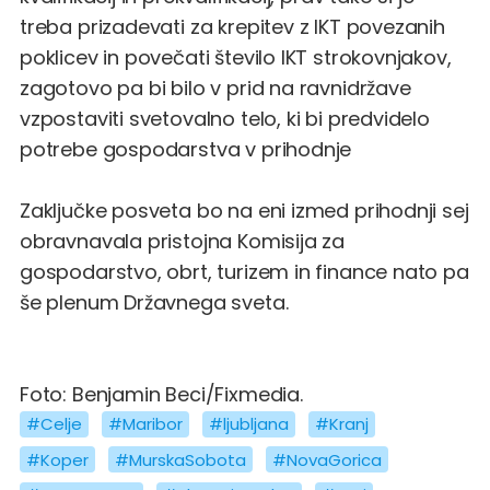
treba prizadevati za krepitev z IKT povezanih
poklicev in povečati število IKT strokovnjakov,
zagotovo pa bi bilo v prid na ravnidržave
vzpostaviti svetovalno telo, ki bi predvidelo
potrebe gospodarstva v prihodnje
Zaključke posveta bo na eni izmed prihodnji sej
obravnavala pristojna Komisija za
gospodarstvo, obrt, turizem in finance nato pa
še plenum Državnega sveta.
Foto: Benjamin Beci/Fixmedia.
#Celje
#Maribor
#ljubljana
#Kranj
#Koper
#MurskaSobota
#NovaGorica