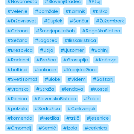
#Novomesto
#SlovenjGradec
#Ptuj
#Velenje
#Domžale
#Kamnik
#Krško
#Državnisvet
#Duplek
#Šenčur
#Žužemberk
#Odranci
#ŠmarjepriJelšah
#RogaškaSlatina
#Sežana
#Logatec
#IlirskaBistrica
#Brezovica
#Litija
#Ljutomer
#Bohinj
#Radenci
#Brežice
#Grosuplje
#Kočevje
#beltinci
#ankaran
#KranjskaGora
#SvetiTomaž
#Bloke
#Videm
#Šoštanj
#Vransko
#Straža
#lendava
#Kostel
#Ribnica
#SlovenskaBistrica
#Žalec
#polzela
#Sodražica
#Cerkvenjak
#komenda
#Metlika
#tržič
#jesenice
#Črnomelj
#Semič
#izola
#cerknica