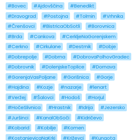
#Bovec
#Ajdovščina
#Benedikt
#Dravograd
#Postojna
#Tolmin
#Vrhnika
#Črenšovci
#BistricaObSotli
#Borovnica
#Brda
#Cankova
#CerkljeNaGorenjskem
#Cerkno
#Cirkulane
#Destrnik
#Dobje
#Dobrepolje
#Dobrna
#DobrovaPolhovGradec
#Dobrovnik
#DolenjskeToplice
#Dornava
#GorenjaVasPoljane
#Gorišnica
#Gorje
#Hajdina
#Kozje
#nazarje
#lenart
#Veržej
#Šalovci
#Hodoš
#Horjul
#HočeSlivnica
#Hrastnik
#Idrija
#Jezersko
#Juršinci
#KanalObSoči
#Kidričevo
#Kobarid
#Kobilje
#Komen
#KostanjevicaNaKrki
#Križevci
#Kungota