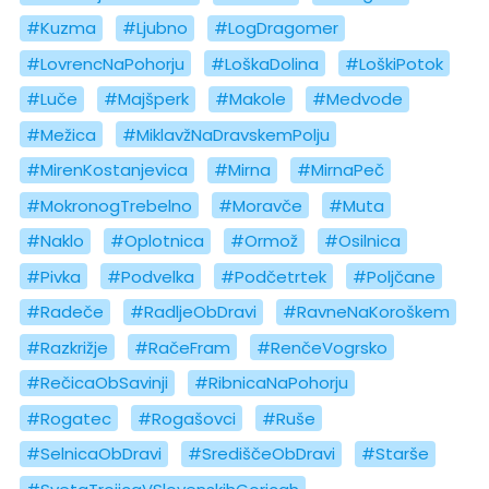
#Kuzma
#Ljubno
#LogDragomer
#LovrencNaPohorju
#LoškaDolina
#LoškiPotok
#Luče
#Majšperk
#Makole
#Medvode
#Mežica
#MiklavžNaDravskemPolju
#MirenKostanjevica
#Mirna
#MirnaPeč
#MokronogTrebelno
#Moravče
#Muta
#Naklo
#Oplotnica
#Ormož
#Osilnica
#Pivka
#Podvelka
#Podčetrtek
#Poljčane
#Radeče
#RadljeObDravi
#RavneNaKoroškem
#Razkrižje
#RačeFram
#RenčeVogrsko
#RečicaObSavinji
#RibnicaNaPohorju
#Rogatec
#Rogašovci
#Ruše
#SelnicaObDravi
#SrediščeObDravi
#Starše