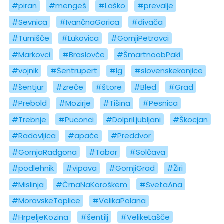
#piran
#mengeš
#Laško
#prevalje
#Sevnica
#IvančnaGorica
#divača
#Turnišče
#Lukovica
#GornjiPetrovci
#Markovci
#Braslovče
#ŠmartnoobPaki
#vojnik
#Šentrupert
#Ig
#slovenskekonjice
#šentjur
#zreče
#štore
#Bled
#Grad
#Prebold
#Mozirje
#Tišina
#Pesnica
#Trebnje
#Puconci
#DolpriLjubljani
#Škocjan
#Radovljica
#apače
#Preddvor
#GornjaRadgona
#Tabor
#Solčava
#podlehnik
#vipava
#GornjiGrad
#Žiri
#Mislinja
#ČrnaNaKoroškem
#SvetaAna
#MoravskeToplice
#VelikaPolana
#HrpeljeKozina
#šentilj
#VelikeLašče