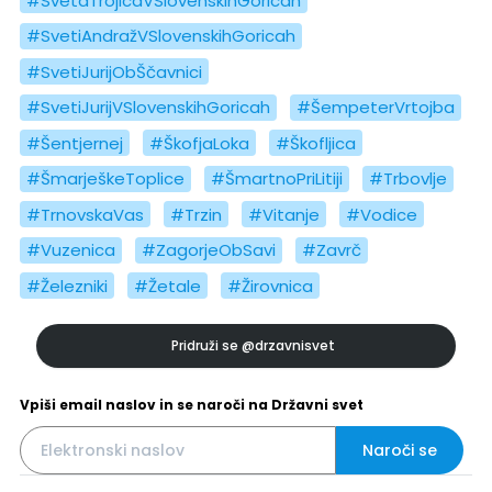
#SvetaTrojicaVSlovenskihGoricah
#SvetiAndražVSlovenskihGoricah
#SvetiJurijObŠčavnici
#SvetiJurijVSlovenskihGoricah
#ŠempeterVrtojba
#Šentjernej
#ŠkofjaLoka
#Škofljica
#ŠmarješkeToplice
#ŠmartnoPriLitiji
#Trbovlje
#TrnovskaVas
#Trzin
#Vitanje
#Vodice
#Vuzenica
#ZagorjeObSavi
#Zavrč
#Železniki
#Žetale
#Žirovnica
Pridruži se
@drzavnisvet
Vpiši email naslov in se naroči na Državni svet
Naroči se