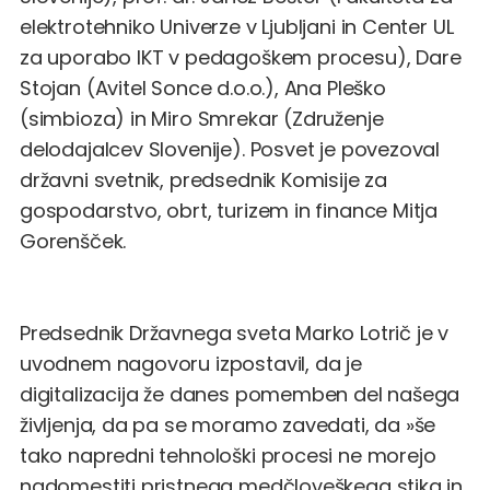
elektrotehniko Univerze v Ljubljani in Center UL
za uporabo IKT v pedagoškem procesu), Dare
Stojan (Avitel Sonce d.o.o.), Ana Pleško
(simbioza) in Miro Smrekar (Združenje
delodajalcev Slovenije). Posvet je povezoval
državni svetnik, predsednik Komisije za
gospodarstvo, obrt, turizem in finance Mitja
Gorenšček.
Predsednik Državnega sveta Marko Lotrič je v
uvodnem nagovoru izpostavil, da je
digitalizacija že danes pomemben del našega
življenja, da pa se moramo zavedati, da »še
tako napredni tehnološki procesi ne morejo
nadomestiti pristnega medčloveškega stika in