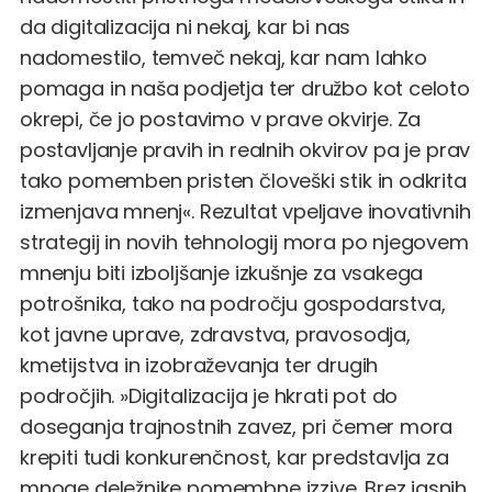
da digitalizacija ni nekaj, kar bi nas
nadomestilo, temveč nekaj, kar nam lahko
pomaga in naša podjetja ter družbo kot celoto
okrepi, če jo postavimo v prave okvirje. Za
postavljanje pravih in realnih okvirov pa je prav
tako pomemben pristen človeški stik in odkrita
izmenjava mnenj«. Rezultat vpeljave inovativnih
strategij in novih tehnologij mora po njegovem
mnenju biti izboljšanje izkušnje za vsakega
potrošnika, tako na področju gospodarstva,
kot javne uprave, zdravstva, pravosodja,
kmetijstva in izobraževanja ter drugih
področjih. »Digitalizacija je hkrati pot do
doseganja trajnostnih zavez, pri čemer mora
krepiti tudi konkurenčnost, kar predstavlja za
mnoge deležnike pomembne izzive. Brez jasnih