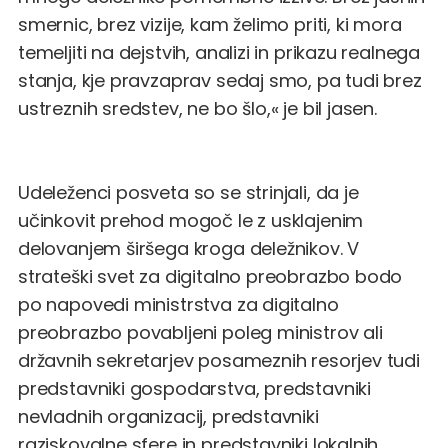
smernic, brez vizije, kam želimo priti, ki mora
temeljiti na dejstvih, analizi in prikazu realnega
stanja, kje pravzaprav sedaj smo, pa tudi brez
ustreznih sredstev, ne bo šlo,« je bil jasen.
Udeleženci posveta so se strinjali, da je
učinkovit prehod mogoč le z usklajenim
delovanjem širšega kroga deležnikov. V
strateški svet za digitalno preobrazbo bodo
po napovedi ministrstva za digitalno
preobrazbo povabljeni poleg ministrov ali
državnih sekretarjev posameznih resorjev tudi
predstavniki gospodarstva, predstavniki
nevladnih organizacij, predstavniki
raziskovalne sfere in predstavniki lokalnih