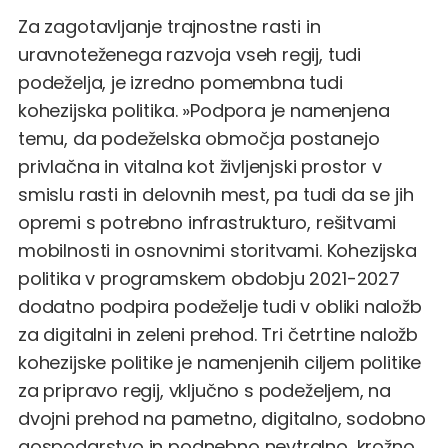
Za zagotavljanje trajnostne rasti in
uravnoteženega razvoja vseh regij, tudi
podeželja, je izredno pomembna tudi
kohezijska politika. »Podpora je namenjena
temu, da podeželska območja postanejo
privlačna in vitalna kot življenjski prostor v
smislu rasti in delovnih mest, pa tudi da se jih
opremi s potrebno infrastrukturo, rešitvami
mobilnosti in osnovnimi storitvami. Kohezijska
politika v programskem obdobju 2021-2027
dodatno podpira podeželje tudi v obliki naložb
za digitalni in zeleni prehod. Tri četrtine naložb
kohezijske politike je namenjenih ciljem politike
za pripravo regij, vključno s podeželjem, na
dvojni prehod na pametno, digitalno, sodobno
gospodarstvo in podnebno nevtralno, krožno