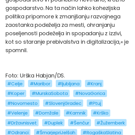
gospodarstvo. Na ta način lahko kohezijska
politika pripomore k zmanjšanju razvojnega
zaostanka podeželja za mesti, ohranjanju
poseljenosti podeželja in spopadanju z izzivi,
kot so staranje prebivalstva in digitalizacija,« je
spomnil.
Foto: Urška Habjan/DS.
#Celje
#Maribor
#ljubljana
#Kranj
#Koper
#MurskaSobota
#NovaGorica
#Novomesto
#SlovenjGradec
#Ptuj
#Velenje
#Domžale
#Kamnik
#Krško
#Državnisvet
#Duplek
#Šenčur
#Žužemberk
#Odranci
#ŠmarjepriJelšah
#RogaškaSlatina