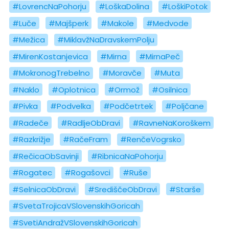
#LovrencNaPohorju
#LoškaDolina
#LoškiPotok
#Luče
#Majšperk
#Makole
#Medvode
#Mežica
#MiklavžNaDravskemPolju
#MirenKostanjevica
#Mirna
#MirnaPeč
#MokronogTrebelno
#Moravče
#Muta
#Naklo
#Oplotnica
#Ormož
#Osilnica
#Pivka
#Podvelka
#Podčetrtek
#Poljčane
#Radeče
#RadljeObDravi
#RavneNaKoroškem
#Razkrižje
#RačeFram
#RenčeVogrsko
#RečicaObSavinji
#RibnicaNaPohorju
#Rogatec
#Rogašovci
#Ruše
#SelnicaObDravi
#SrediščeObDravi
#Starše
#SvetaTrojicaVSlovenskihGoricah
#SvetiAndražVSlovenskihGoricah