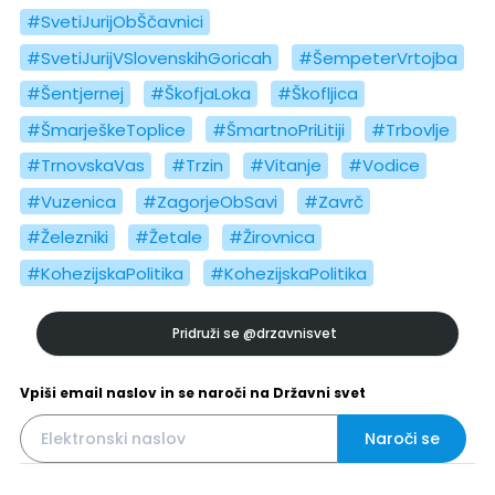
#SvetiJurijObŠčavnici
#SvetiJurijVSlovenskihGoricah
#ŠempeterVrtojba
#Šentjernej
#ŠkofjaLoka
#Škofljica
#ŠmarješkeToplice
#ŠmartnoPriLitiji
#Trbovlje
#TrnovskaVas
#Trzin
#Vitanje
#Vodice
#Vuzenica
#ZagorjeObSavi
#Zavrč
#Železniki
#Žetale
#Žirovnica
#KohezijskaPolitika
#KohezijskaPolitika
Pridruži se
@drzavnisvet
Vpiši email naslov in se naroči na Državni svet
Naroči se