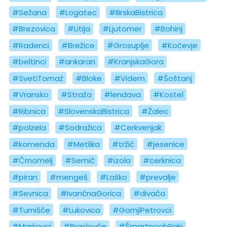
#Sežana
#Logatec
#IlirskaBistrica
#Brezovica
#Litija
#Ljutomer
#Bohinj
#Radenci
#Brežice
#Grosuplje
#Kočevje
#beltinci
#ankaran
#KranjskaGora
#SvetiTomaž
#Bloke
#Videm
#Šoštanj
#Vransko
#Straža
#lendava
#Kostel
#Ribnica
#SlovenskaBistrica
#Žalec
#polzela
#Sodražica
#Cerkvenjak
#komenda
#Metlika
#tržič
#jesenice
#Črnomelj
#Semič
#izola
#cerknica
#piran
#mengeš
#Laško
#prevalje
#Sevnica
#IvančnaGorica
#divača
#Turnišče
#Lukovica
#GornjiPetrovci
#Markovci
#Braslovče
#ŠmartnoobPaki