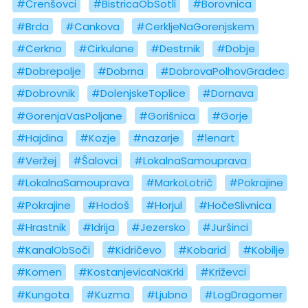
#Črenšovci
#BistricaObSotli
#Borovnica
#Brda
#Cankova
#CerkljeNaGorenjskem
#Cerkno
#Cirkulane
#Destrnik
#Dobje
#Dobrepolje
#Dobrna
#DobrovaPolhovGradec
#Dobrovnik
#DolenjskeToplice
#Dornava
#GorenjaVasPoljane
#Gorišnica
#Gorje
#Hajdina
#Kozje
#nazarje
#lenart
#Veržej
#Šalovci
#LokalnaSamouprava
#LokalnaSamouprava
#MarkoLotrič
#Pokrajine
#Pokrajine
#Hodoš
#Horjul
#HočeSlivnica
#Hrastnik
#Idrija
#Jezersko
#Juršinci
#KanalObSoči
#Kidričevo
#Kobarid
#Kobilje
#Komen
#KostanjevicaNaKrki
#Križevci
#Kungota
#Kuzma
#Ljubno
#LogDragomer