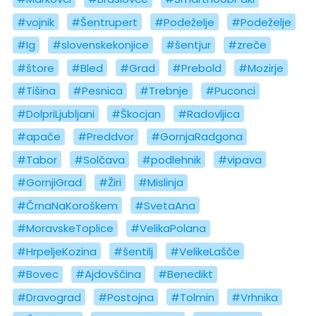
#vojnik
#Šentrupert
#Podeželje
#Podeželje
#Ig
#slovenskekonjice
#šentjur
#zreče
#štore
#Bled
#Grad
#Prebold
#Mozirje
#Tišina
#Pesnica
#Trebnje
#Puconci
#DolpriLjubljani
#Škocjan
#Radovljica
#apače
#Preddvor
#GornjaRadgona
#Tabor
#Solčava
#podlehnik
#vipava
#GornjiGrad
#Žiri
#Mislinja
#ČrnaNaKoroškem
#SvetaAna
#MoravskeToplice
#VelikaPolana
#HrpeljeKozina
#šentilj
#VelikeLašče
#Bovec
#Ajdovščina
#Benedikt
#Dravograd
#Postojna
#Tolmin
#Vrhnika