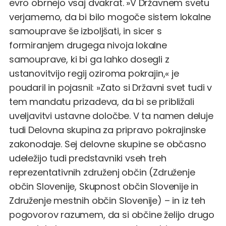
evro obrnejo vsaj dvakrat. »V Državnem svetu
verjamemo, da bi bilo mogoče sistem lokalne
samouprave še izboljšati, in sicer s
formiranjem drugega nivoja lokalne
samouprave, ki bi ga lahko dosegli z
ustanovitvijo regij oziroma pokrajin,« je
poudaril in pojasnil: »Zato si Državni svet tudi v
tem mandatu prizadeva, da bi se približali
uveljavitvi ustavne določbe. V ta namen deluje
tudi Delovna skupina za pripravo pokrajinske
zakonodaje. Sej delovne skupine se občasno
udeležijo tudi predstavniki vseh treh
reprezentativnih združenj občin (Združenje
občin Slovenije, Skupnost občin Slovenije in
Združenje mestnih občin Slovenije) – in iz teh
pogovorov razumem, da si občine želijo drugo