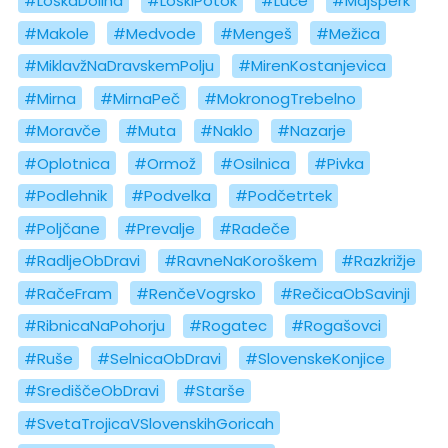
#LoškaDolina
#LoškiPotok
#Luče
#Majšperk
#Makole
#Medvode
#Mengeš
#Mežica
#MiklavžNaDravskemPolju
#MirenKostanjevica
#Mirna
#MirnaPeč
#MokronogTrebelno
#Moravče
#Muta
#Naklo
#Nazarje
#Oplotnica
#Ormož
#Osilnica
#Pivka
#Podlehnik
#Podvelka
#Podčetrtek
#Poljčane
#Prevalje
#Radeče
#RadljeObDravi
#RavneNaKoroškem
#Razkrižje
#RačeFram
#RenčeVogrsko
#RečicaObSavinji
#RibnicaNaPohorju
#Rogatec
#Rogašovci
#Ruše
#SelnicaObDravi
#SlovenskeKonjice
#SrediščeObDravi
#Starše
#SvetaTrojicaVSlovenskihGoricah