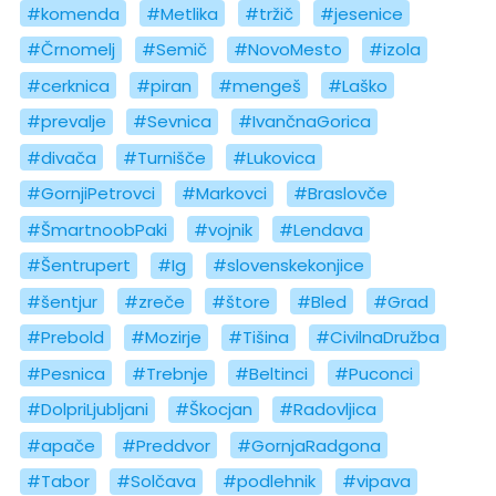
#komenda
#Metlika
#tržič
#jesenice
#Črnomelj
#Semič
#NovoMesto
#izola
#cerknica
#piran
#mengeš
#Laško
#prevalje
#Sevnica
#IvančnaGorica
#divača
#Turnišče
#Lukovica
#GornjiPetrovci
#Markovci
#Braslovče
#ŠmartnoobPaki
#vojnik
#Lendava
#Šentrupert
#Ig
#slovenskekonjice
#šentjur
#zreče
#štore
#Bled
#Grad
#Prebold
#Mozirje
#Tišina
#CivilnaDružba
#Pesnica
#Trebnje
#Beltinci
#Puconci
#DolpriLjubljani
#Škocjan
#Radovljica
#apače
#Preddvor
#GornjaRadgona
#Tabor
#Solčava
#podlehnik
#vipava