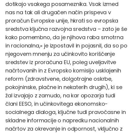
dotikajo vsakega posameznika. Vsak izmed
nas na tak ali drugačen način prispeva v
proračun Evropske unije, hkrati so evropska
sredstva ključna razvojna sredstva – zato je še
kako pomembno, da je njihova raba smotrna
in racionalna,« je izpostavil in pojasnil, da so po
njegovem mnenju za učinkovito koriščenje
sredstev iz proračuna EU, poleg uveljavitve
načrtovanih in z Evropsko komisijo usklajenih
reform (zdravstvene, dolgotrajne oskrbe,
pokojninske, plačne in nekaterih drugih), ki se
žal izvajajo z zamudo, na kar opozarja tudi
člani EESO, in učinkovitega ekonomsko-
socialnega dialoga, ključne tudi pravočasne in
skladne informacije o napredku nacionalnih
načrtov za okrevanje in odpornost, vključno z