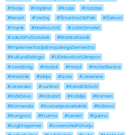
#Gorje
#Hajdina
#Kozje
#nazarje
#lenart
#Veržej
#ŠmartnoObPaki
#Šalovci
#Vojnik
#MarkoLotrič
#JožetSmolet
#JakobPočivavšek
#BrankoRavnik
#ImplementacijaEvropskegaSemestra
#KulturaDialoga
#UčinkovitostUkrepov
#JavniDolg
#Hodoš
#Horjul
#HočeSlivnica
#Hrastnik
#Idrija
#Izola
#Jesenice
#Jezersko
#Juršinci
#KanalObSoči
#Kidričevo
#Kobarid
#Kobilje
#Komen
#Komenda
#KostanjevicaNaKrki
#Križevci
#Kungota
#Kuzma
#Lenart
#Ljubno
#LogDragomer
#LovrencNaPohorju