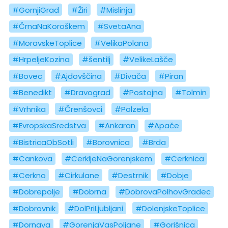
#GornjiGrad
#Žiri
#Mislinja
#ČrnaNaKoroškem
#SvetaAna
#MoravskeToplice
#VelikaPolana
#HrpeljeKozina
#šentilj
#VelikeLašče
#Bovec
#Ajdovščina
#Divača
#Piran
#Benedikt
#Dravograd
#Postojna
#Tolmin
#Vrhnika
#Črenšovci
#Polzela
#EvropskaSredstva
#Ankaran
#Apače
#BistricaObSotli
#Borovnica
#Brda
#Cankova
#CerkljeNaGorenjskem
#Cerknica
#Cerkno
#Cirkulane
#Destrnik
#Dobje
#Dobrepolje
#Dobrna
#DobrovaPolhovGradec
#Dobrovnik
#DolPriLjubljani
#DolenjskeToplice
#Dornava
#GorenjaVasPoljane
#Gorišnica