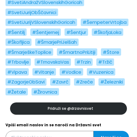
#SvetiAndražVSlovenskihGoricah
#SvetiJurijObŠčavnici
#SvetiJurijVSlovenskihGoricah
#ŠempeterVrtojba
#Šentilj
#Šentjernej
#Šentjur
#ŠkofjaLoka
#Škofljica
#ŠmarjePriJelšah
#ŠmarješkeToplice
#ŠmartnoPriLitiji
#Štore
#Trbovlje
#TrnovskaVas
#Trzin
#Tržič
#Vipava
#Vitanje
#Vodice
#Vuzenica
#ZagorjeObSavi
#Zavrč
#Zreče
#Železniki
#Žetale
#Žirovnica
Pridruži se
@drzavnisvet
Vpiši email naslov in se naroči na Državni svet