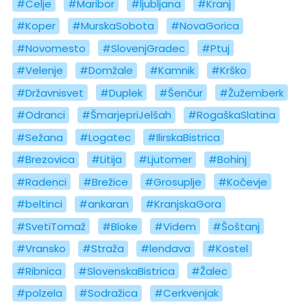
#Celje
#Maribor
#ljubljana
#Kranj
#Koper
#MurskaSobota
#NovaGorica
#Novomesto
#SlovenjGradec
#Ptuj
#Velenje
#Domžale
#Kamnik
#Krško
#Državnisvet
#Duplek
#Šenčur
#Žužemberk
#Odranci
#ŠmarjepriJelšah
#RogaškaSlatina
#Sežana
#Logatec
#IlirskaBistrica
#Brezovica
#Litija
#Ljutomer
#Bohinj
#Radenci
#Brežice
#Grosuplje
#Kočevje
#beltinci
#ankaran
#KranjskaGora
#SvetiTomaž
#Bloke
#Videm
#Šoštanj
#Vransko
#Straža
#lendava
#Kostel
#Ribnica
#SlovenskaBistrica
#Žalec
#polzela
#Sodražica
#Cerkvenjak