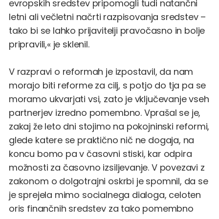
evropskih sredstev pripomogli tudi natančni
letni ali večletni načrti razpisovanja sredstev –
tako bi se lahko prijavitelji pravočasno in bolje
pripravili,« je sklenil.
V razpravi o reformah je izpostavil, da nam
morajo biti reforme za cilj, s potjo do tja pa se
moramo ukvarjati vsi, zato je vključevanje vseh
partnerjev izredno pomembno. Vprašal se je,
zakaj že leto dni stojimo na pokojninski reformi,
glede katere se praktično nič ne dogaja, na
koncu bomo pa v časovni stiski, kar odpira
možnosti za časovno izsiljevanje. V povezavi z
zakonom o dolgotrajni oskrbi je spomnil, da se
je sprejela mimo socialnega dialoga, celoten
oris finančnih sredstev za tako pomembno