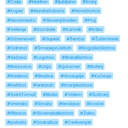
#Celje
#Maribor
#ljubljana
#Kranj
#Koper
#MurskaSobota
#NovaGorica
#Novomesto
#SlovenjGradec
#Ptuj
#Velenje
#Domžale
#Kamnik
#Krško
#Državnisvet
#Duplek
#Šenčur
#Žužemberk
#Odranci
#ŠmarjepriJelšah
#RogaškaSlatina
#Sežana
#Logatec
#IlirskaBistrica
#Brezovica
#Litija
#Ljutomer
#Bohinj
#Radenci
#Brežice
#Grosuplje
#Kočevje
#beltinci
#ankaran
#KranjskaGora
#SvetiTomaž
#Bloke
#Videm
#Šoštanj
#Vransko
#Straža
#lendava
#Kostel
#Ribnica
#SlovenskaBistrica
#Žalec
#polzela
#Sodražica
#Cerkvenjak