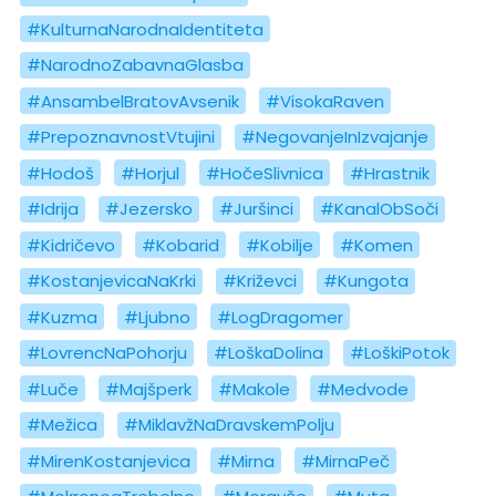
#KulturnaNarodnaIdentiteta
#NarodnoZabavnaGlasba
#AnsambelBratovAvsenik
#VisokaRaven
#PrepoznavnostVtujini
#NegovanjeInIzvajanje
#Hodoš
#Horjul
#HočeSlivnica
#Hrastnik
#Idrija
#Jezersko
#Juršinci
#KanalObSoči
#Kidričevo
#Kobarid
#Kobilje
#Komen
#KostanjevicaNaKrki
#Križevci
#Kungota
#Kuzma
#Ljubno
#LogDragomer
#LovrencNaPohorju
#LoškaDolina
#LoškiPotok
#Luče
#Majšperk
#Makole
#Medvode
#Mežica
#MiklavžNaDravskemPolju
#MirenKostanjevica
#Mirna
#MirnaPeč