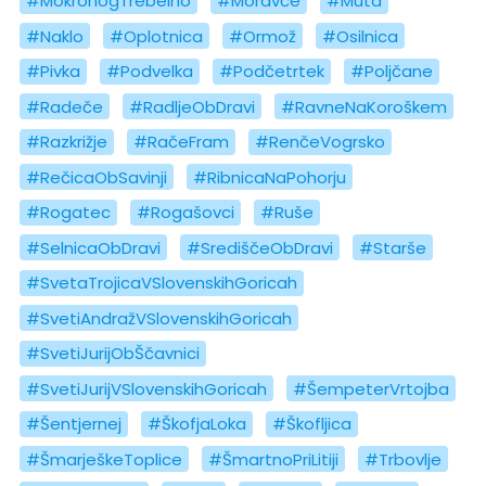
#MokronogTrebelno
#Moravče
#Muta
#Naklo
#Oplotnica
#Ormož
#Osilnica
#Pivka
#Podvelka
#Podčetrtek
#Poljčane
#Radeče
#RadljeObDravi
#RavneNaKoroškem
#Razkrižje
#RačeFram
#RenčeVogrsko
#RečicaObSavinji
#RibnicaNaPohorju
#Rogatec
#Rogašovci
#Ruše
#SelnicaObDravi
#SrediščeObDravi
#Starše
#SvetaTrojicaVSlovenskihGoricah
#SvetiAndražVSlovenskihGoricah
#SvetiJurijObŠčavnici
#SvetiJurijVSlovenskihGoricah
#ŠempeterVrtojba
#Šentjernej
#ŠkofjaLoka
#Škofljica
#ŠmarješkeToplice
#ŠmartnoPriLitiji
#Trbovlje