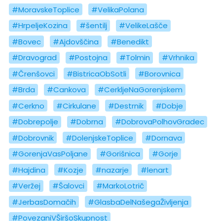
#MoravskeToplice
#VelikaPolana
#HrpeljeKozina
#šentilj
#VelikeLašče
#Bovec
#Ajdovščina
#Benedikt
#Dravograd
#Postojna
#Tolmin
#Vrhnika
#Črenšovci
#BistricaObSotli
#Borovnica
#Brda
#Cankova
#CerkljeNaGorenjskem
#Cerkno
#Cirkulane
#Destrnik
#Dobje
#Dobrepolje
#Dobrna
#DobrovaPolhovGradec
#Dobrovnik
#DolenjskeToplice
#Dornava
#GorenjaVasPoljane
#Gorišnica
#Gorje
#Hajdina
#Kozje
#nazarje
#lenart
#Veržej
#Šalovci
#MarkoLotrič
#JerbasDomačih
#GlasbaDelNašegaŽivljenja
#PovezaniVŠiršoSkupnost