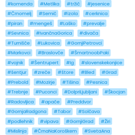
#komenda
#Metlika
#tržič
#jesenice
#Črnomelj
#Semič
#izola
#cerknica
#piran
#mengeš
#Laško
#prevalje
#Sevnica
#IvančnaGorica
#divača
#Turnišče
#Lukovica
#GornjiPetrovci
#Markovci
#Braslovče
#ŠmartnoobPaki
#vojnik
#Šentrupert
#Ig
#slovenskekonjice
#šentjur
#zreče
#štore
#Bled
#Grad
#Prebold
#Mozirje
#Tišina
#Pesnica
#Trebnje
#Puconci
#DolpriLjubljani
#Škocjan
#Radovljica
#apače
#Preddvor
#GornjaRadgona
#Tabor
#Solčava
#podlehnik
#vipava
#GornjiGrad
#Žiri
#Mislinja
#ČrnaNaKoroškem
#SvetaAna