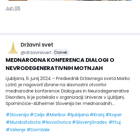
Jun 06
Državni svet
@
drzavnisvet
Članek
MEDNARODNA KONFERENCA DIALOGI O
NEVRODEGENERATIVNIH MOTNJAH
Ljubljana, 6. junij 2024 – Predsednik Državnega sveta Marko
Lotrič je nagovoril zbrane na slavnostni otvoritvi
mednarodne konference Dialogues in Neurodegenerative
Disorders, ki je potekala v organizaciji Univerze v Ljubljani,
Spominčice-Alzheimer Slovenija ter mednarodnih
organizacij in evropskih projektov.
#
Slovenija
#
Celje
#
Maribor
#
ljubljana
#
Kranj
#
Koper
#
MurskaSobota
#
NovaGorica
#
SlovenjGradec
#
Ptuj
V nagovoru je poudaril, da se problematika konference
dotika vseh nas, saj so nevrodegenerativne bolezni, ki jih laiki
#
Velenje
#
Domžale
razumemo kot demenco ali motnje gibanja, med katerimi