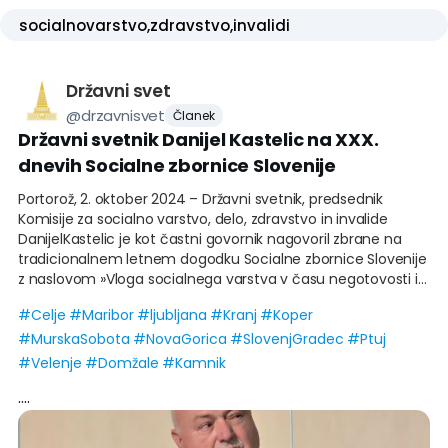
Državni svet
@
drzavnisvet
Članek
Državni svetnik Danijel Kastelic na XXX.
dnevih Socialne zbornice Slovenije
Portorož, 2. oktober 2024 – Državni svetnik, predsednik
Komisije za socialno varstvo, delo, zdravstvo in invalide
DanijelKastelic je kot častni govornik nagovoril zbrane na
tradicionalnem letnem dogodku Socialne zbornice Slovenije
z naslovom »Vloga socialnega varstva v času negotovosti in
hitrih sprememb: od posameznika do družbe in sistema«.
#
Celje
#
Maribor
#
ljubljana
#
Kranj
#
Koper
#
MurskaSobota
#
NovaGorica
#
SlovenjGradec
#
Ptuj
V nagovoru je poudaril, da tovrstna srečanja za vse, ki so na
#
Velenje
#
Domžale
#
Kamnik
kakršenkoli način vpeti v sistem socialnega varstva,
....
predstavljajo pomembno priložnost za izmenjavo pogledov
na določene tematike, ki jih trenutno prepoznavamo bodisi
kot izziv bodisi kot priložnost za nadaljnji razvoj sistema, pa