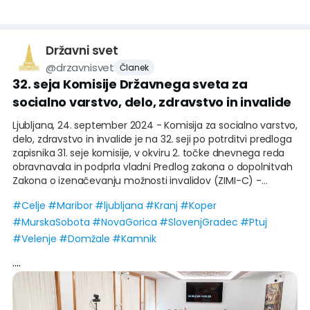
Državni svet
@
drzavnisvet
Članek
32. seja Komisije Državnega sveta za
socialno varstvo, delo, zdravstvo in invalide
Ljubljana, 24. september 2024 - Komisija za socialno varstvo,
delo, zdravstvo in invalide je na 32. seji po potrditvi predloga
zapisnika 31. seje komisije, v okviru 2. točke dnevnega reda
obravnavala in podprla vladni Predlog zakona o dopolnitvah
Zakona o izenačevanju možnosti invalidov (ZIMI-C) -
skrajšani postopek, EPA 1633-IX, s katerim se želi razmejiti
#
Celje
#
Maribor
#
ljubljana
#
Kranj
#
Koper
posebne socialne programe za vključevanje invalidov v
#
MurskaSobota
#
NovaGorica
#
SlovenjGradec
#
Ptuj
družbo, katerih sofinanciranje iz proračuna Republike
Slovenije na podlagi javnega razpisa že zdaj ureja 24. člen
#
Velenje
#
Domžale
#
Kamnik
Zakona o izenačevanju možnosti invalidov, ter druge
....
programe in projekte za izenačevanje možnosti invalidov,
katerih sofinanciranje se s predlogom zakona ureja na novo.
Potekalo bo prav tako na podlagi javnega razpisa, a iz
evropskih sredstev. Pri tem se bo od izvajalcev programov in