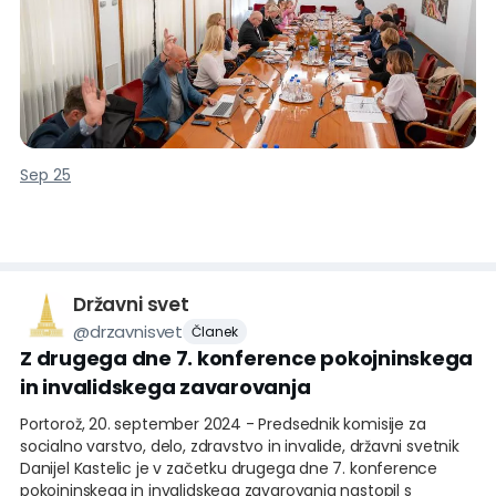
projektov pričakovalo, da so strokovno usposobljeni za
izvajanje pilotnih, razvojnih in drugih inovativnih programov
ter projektov za izenačevanje možnosti invalidov v družbi.
V okviru 3.
Sep 25
Državni svet
@
drzavnisvet
Članek
Z drugega dne 7. konference pokojninskega
in invalidskega zavarovanja
Portorož, 20. september 2024 - Predsednik komisije za
socialno varstvo, delo, zdravstvo in invalide, državni svetnik
Danijel Kastelic je v začetku drugega dne 7. konference
pokojninskega in invalidskega zavarovanja nastopil s