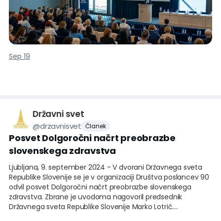
dejal.
Navedel je številne aktivnosti, ki se odvijajo na ravni delovnih
skupin, ki pripravljajo spremembe na področju pokojninskega
in invalidskega zavarovanja, kot tudi v okviru Ekonomsko-
Sep 19
socialnega sveta, in dodal, da poseg v tako
Državni svet
@
drzavnisvet
Članek
Posvet Dolgoročni načrt preobrazbe
slovenskega zdravstva
Ljubljana, 9. september 2024 - V dvorani Državnega sveta
Republike Slovenije se je v organizaciji Društva poslancev 90
odvil posvet Dolgoročni načrt preobrazbe slovenskega
zdravstva. Zbrane je uvodoma nagovoril predsednik
Državnega sveta Republike Slovenije Marko Lotrič.