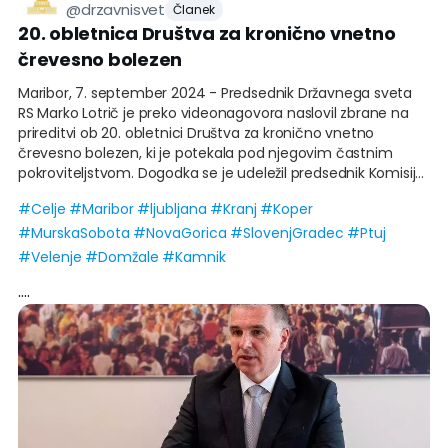
@
drzavnisvet
Članek
20. obletnica Društva za kronično vnetno
črevesno bolezen
Maribor, 7. september 2024 - Predsednik Državnega sveta
RS Marko Lotrič je preko videonagovora naslovil zbrane na
prireditvi ob 20. obletnici Društva za kronično vnetno
črevesno bolezen, ki je potekala pod njegovim častnim
pokroviteljstvom. Dogodka se je udeležil predsednik Komisije
za socialno varstvo, delo, zdravstvo in invalide Danijel
#
Celje
#
Maribor
#
ljubljana
#
Kranj
#
Koper
Kastelic.
#
MurskaSobota
#
NovaGorica
#
SlovenjGradec
#
Ptuj
#
Velenje
#
Domžale
#
Kamnik
V video nagovoru je predsednik DS RS Marko Lotrič spomnil,
....
da se je društvo razvilo iz manjšega Društva za otroke in
mladostnike s kronično vnetno črevesno boleznijo Maribor, ki
so ga 14. julija 2004 ustanovili starši otrok s kronično vnetno
črevesno boleznijo skupaj z zdravstvenimi delavci. Danes, 20
let kasneje, ima društvo status invalidske organizacije in
status društva v javnem interesu, deluje tudi mednarodno
in je član Evropskega združenja bolnikov s kronično vnetno
črevesno boleznijo.