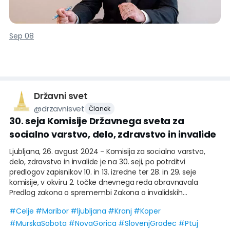
»Svet, v katerem živimo, vse generacije sodobne družbe –
od najmlajših do najstarejših - postavlja pred velike izzive.
Sep 08
Soočeni smo s čedalje bolj intenz
Državni svet
@
drzavnisvet
Članek
30. seja Komisije Državnega sveta za
socialno varstvo, delo, zdravstvo in invalide
Ljubljana, 26. avgust 2024 - Komisija za socialno varstvo,
delo, zdravstvo in invalide je na 30. seji, po potrditvi
predlogov zapisnikov 10. in 13. izredne ter 28. in 29. seje
komisije, v okviru 2. točke dnevnega reda obravnavala
Predlog zakona o spremembi Zakona o invalidskih
organizacijah (ZInvO-A) – skrajšani postopek, EPA 1607-IX, ki
#
Celje
#
Maribor
#
ljubljana
#
Kranj
#
Koper
ga je v obravnavo Državnemu zboru predložila Vlada
#
MurskaSobota
#
NovaGorica
#
SlovenjGradec
#
Ptuj
Republike Slovenije. Cilj predloga zakona je sistemsko urediti