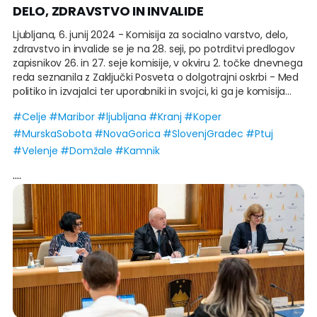
DELO, ZDRAVSTVO IN INVALIDE
Ljubljana, 6. junij 2024 - Komisija za socialno varstvo, delo,
zdravstvo in invalide se je na 28. seji, po potrditvi predlogov
zapisnikov 26. in 27. seje komisije, v okviru 2. točke dnevnega
reda seznanila z Zaključki Posveta o dolgotrajni oskrbi - Med
politiko in izvajalci ter uporabniki in svojci, ki ga je komisija
organizirala 6. maja 2024, na pobudo Socialne zbornice
#
Celje
#
Maribor
#
ljubljana
#
Kranj
#
Koper
Slovenije, Skupnosti socialnih zavodov Slovenije, Skupnosti
#
MurskaSobota
#
NovaGorica
#
SlovenjGradec
#
Ptuj
centrov za socialno delo Slovenije, Skupnosti varstveno
delovnih centrov Slovenije, Skupnosti organizacij za
#
Velenje
#
Domžale
#
Kamnik
usposabljanje oseb s posebnimi potrebami v Republiki
....
Sloveniji, Sindikata zdravstva in socialnega varstva Slovenije,
Zbornice zdravstvene in babiške nege Slovenije – Zveze
strokovnih društev medicinskih sester, babic in zdravstvenih
tehnikov Slovenije ter Inštituta Republike Slovenije za
socialno varstvo.
Namen posveta je bil celovit pregled aktualnega stanja na
področju uvajanja novega sistema dolgotrajne oskrbe, s
ciljem iskanja rešitev za prepoznane